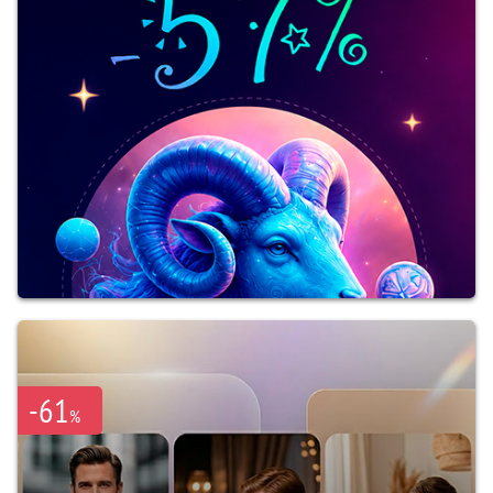
-61
%