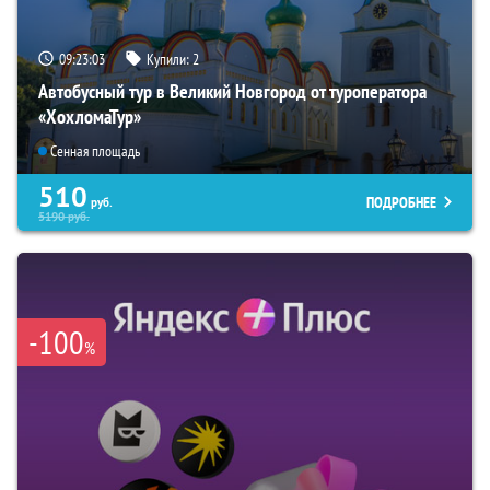
09:23:02
Купили:
2
Автобусный тур в Великий Новгород от туроператора
«ХохломаТур»
Сенная площадь
510
ПОДРОБНЕЕ
руб.
5190
руб.
-100
%