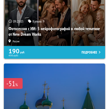
09:23:02
Купили:
9
Фотосессия с ИИ: 5 нейрофотографий в любой тематике
от New Dream Works
Россия
190
ПОДРОБНЕЕ
руб.
490
руб.
-51
%