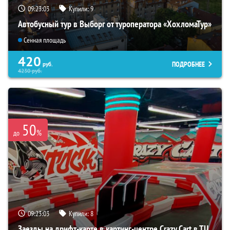
09:23:02
Купили:
9
Автобусный тур в Выборг от туроператора «ХохломаТур»
Сенная площадь
420
ПОДРОБНЕЕ
руб.
4230
руб.
50
%
до
09:23:02
Купили:
8
Заезды на дрифт-карте в картинг-центре Crazy Cart в ТЦ