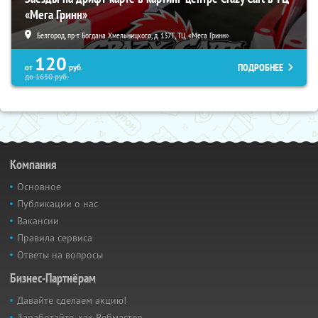
«Мега Гринн»
Белгород, пр-т Богдана Хмельницкого, д. 137Т, ТЦ «Мега Гринн»
120
ПОДРОБНЕЕ
от
руб.
до
1650
руб.
Компания
Основное
Публикации о нас
Вакансии
Правила сервиса
Ответы на вопросы
Бизнес-Партнёрам
Давайте сделаем акцию!
Заработайте, как Вебмастер