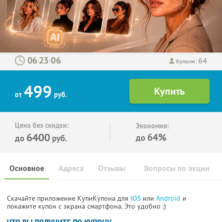
64
:
:
Купили:
499
от
руб.
Цена без скидки:
Экономия:
6400
64%
до
до
руб.
Основное
Адреса
Отзывы
Вопросы по акции
Скачайте приложение КупиКупона для
IOS
или
Android
и
покажите купон с экрана смартфона. Это удобно :)