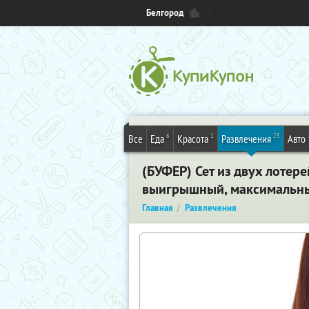
Белгород
6
1
25
Все
Еда
Красота
Развлечения
Авто
(БУФЕР) Сет из двух лотере
выигрышный, максимальный
Главная
Развлечения