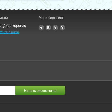
такты
Мы в Соцсетях
si@kupikupon.ru
аться с нами