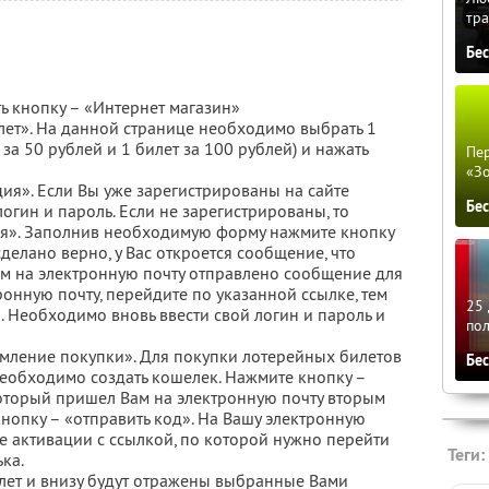
тра
Бе
ь кнопку – «Интернет магазин»
илет». На данной странице необходимо выбрать 1
 за 50 рублей и 1 билет за 100 рублей) и нажать
Пер
«З
ция». Если Вы уже зарегистрированы на сайте
Бе
огин и пароль. Если не зарегистрированы, то
ия». Заполнив необходимую форму нажмите кнопку
сделано верно, у Вас откроется сообщение, что
м на электронную почту отправлено сообщение для
ронную почту, перейдите по указанной ссылке, тем
25 
 Необходимо вновь ввести свой логин и пароль и
по
мление покупки». Для покупки лотерейных билетов
Бе
еобходимо создать кошелек. Нажмите кнопку –
который пришел Вам на электронную почту вторым
нопку – «отправить код». На Вашу электронную
е активации с ссылкой, по которой нужно перейти
Теги:
ка.
илет и внизу будут отражены выбранные Вами