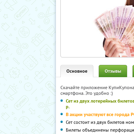
Основное
Отзывы
Скачайте приложение КупиКупон
смартфона. Это удобно :)
Сет из двух лотерейных билетов
р.
В акции участвуют все города 
Сет состоит из двух билетов но
Билеты объединены перфорацио