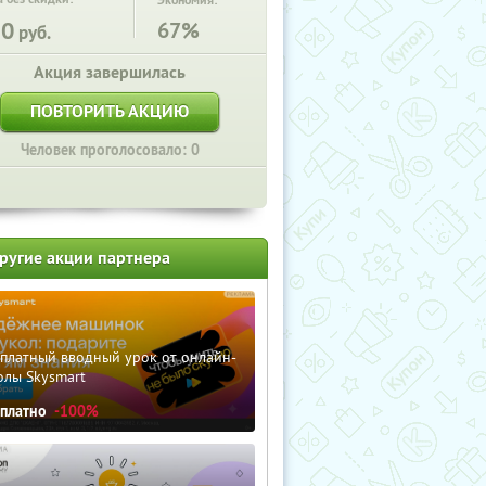
Экономия:
50
67%
руб.
Акция завершилась
ПОВТОРИТЬ АКЦИЮ
Человек проголосовало: 0
ругие акции партнера
сплатный вводный урок от онлайн-
олы Skysmart
сплатно
-100%