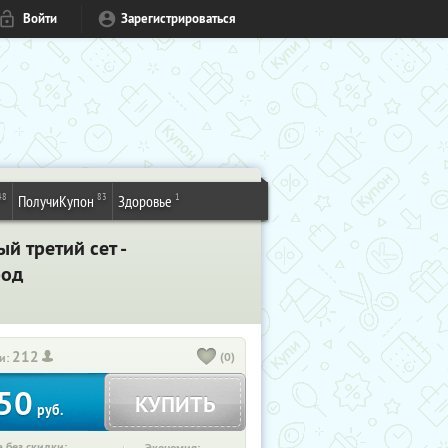
Войти
Зарегистрироваться
48
83
1
ПолучиКупон
Здоровье
й третий сет -
род
212
(0)
и:
50
КУПИТЬ
руб.
 без скидки: