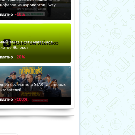
нсферов из аэропортов i'way
сплатно
-10%
вый заказ в сети магазинов
олотое Яблоко»
сплатно
-20%
дней бесплатно в START для новых
льзователей
сплатно
-100%