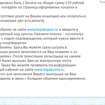
Раз
с должно быть 2 билета на общую сумму 150 рублей.
 попадете на страницу оформления покупки и
сутствия денег на Вашем кошельке) или оплатить из
 кошельке уже есть деньги),
обрели на сайте
www.kupikupon.ru
и введите в
ретный код купона. Нажмите кнопку – «оплатить».
 с кодом подтверждения, который нужно ввести в
у «подтвердить».
билеты. Здесь Вы можете сразу сыграть в
рыша деньги зачисляются на Ваш кошелек и их
шелек». После трансляции розыгрыша на канале
й билет выиграл, Вам на электронную почту
 Также Вы можете проверить эту информацию
ный кабинет на сайте
www.bigaboom.ru
.
 что для зачисления Вашего выигрыша на Ваш
время, в связи с большим объемом единовременно