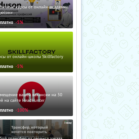
зличные курсы от онлайн-академии
дюсон»
сплатно
-5%
сы от онлайн-школы Skillfactory
сплатно
-5%
змещение вашей вакансии на 30
й на сайте HeadHunter
сплатно
-100%
ой трансфер от сервиса заказа