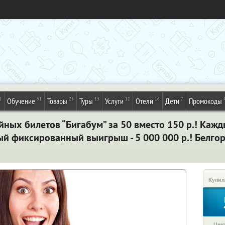
1
31
25
13
12
16
7
Обучение
Товары
Туры
Услуги
Отели
Дети
Промокоды
йных билетов “Бигабум” за 50 вместо 150 р.! Кажды
 фиксированный выигрыш - 5 000 000 р.! Белго
Купил
Цена