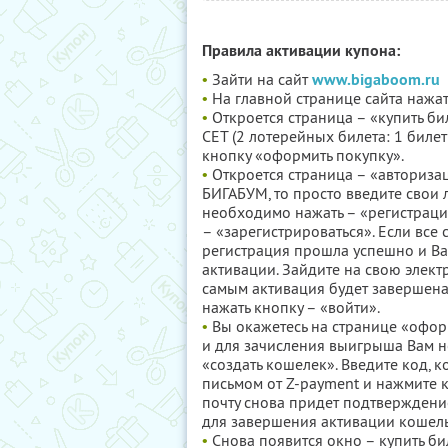
Правила активации купона:
•
Зайти на сайт
www.bigaboom.ru
•
На главной странице сайта нажат
•
Откроется страница – «купить б
СЕТ (2 лотерейных билета: 1 билет
кнопку «оформить покупку».
•
Откроется страница – «авториза
БИГАБУМ, то просто введите свои л
необходимо нажать – «регистрац
– «зарегистрироваться». Если все 
регистрация прошла успешно и Ва
активации. Зайдите на свою элект
самым активация будет завершена.
нажать кнопку – «войти».
•
Вы окажетесь на странице «офор
и для зачисления выигрыша Вам н
«создать кошелек». Введите код, 
письмом от Z-payment и нажмите к
почту снова придет подтверждени
для завершения активации кошель
•
Снова появится окно – купить б