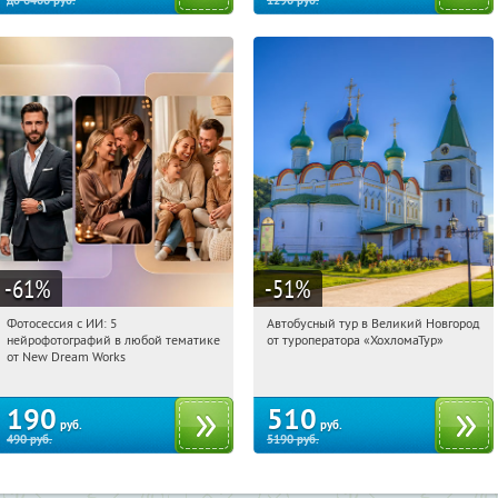
до
6400
руб.
1290
руб.
-61
%
-51
%
Фотосессия с ИИ: 5
Автобусный тур в Великий Новгород
05:49:37
Купили:
9
05:49:37
Купили:
2
нейрофотографий в любой тематике
от туроператора «ХохломаТур»
Сенная площадь
Россия
от New Dream Works
190
510
руб.
руб.
490
руб.
5190
руб.