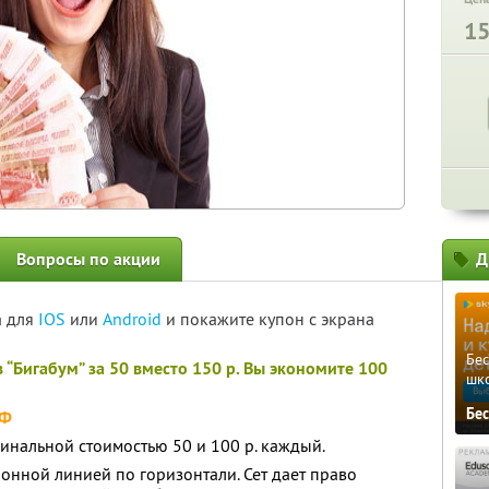
1
Вопросы по акции
Д
а для
IOS
или
Android
и покажите купон с экрана
Бе
 “Бигабум” за 50 вместо 150 р. Вы экономите 100
шк
Бе
РФ
минальной стоимостью 50 и 100 р. каждый.
нной линией по горизонтали. Сет дает право