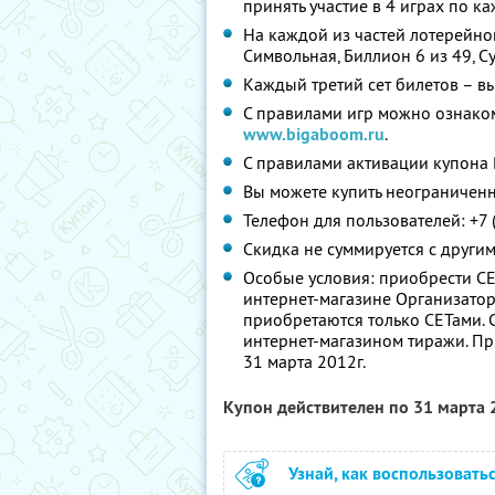
принять участие в 4 играх по к
На каждой из частей лотерейно
Символьная, Биллион 6 из 49, С
Каждый третий сет билетов – 
С правилами игр можно ознаком
www.bigaboom.ru
.
С правилами активации купона 
Вы можете купить неограниченн
Телефон для пользователей: +7 
Скидка не суммируется с друг
Особые условия: приобрести СЕ
интернет-магазине Организатор
приобретаются только СЕТами.
интернет-магазином тиражи. П
31 марта 2012г.
Купон действителен по 31 марта
Узнай, как воспользовать