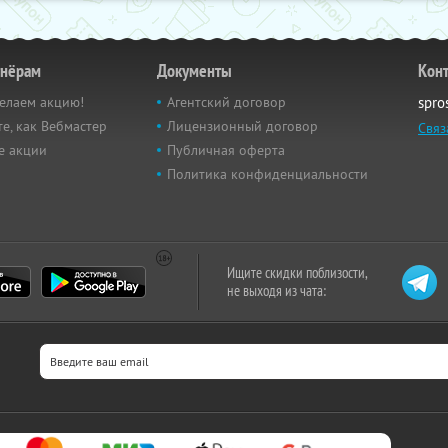
тнёрам
Документы
Кон
елаем акцию!
Агентский договор
spro
е, как Вебмастер
Лицензионный договор
Связ
е акции
Публичная оферта
Политика конфиденциальности
Ищите скидки поблизости,
не выходя из чата: