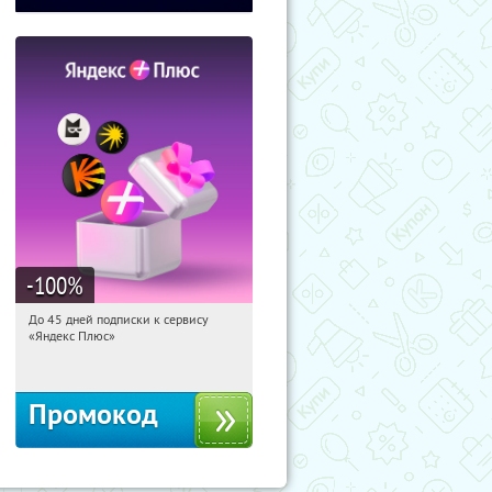
-100
%
До 45 дней подписки к сервису
05:49:37
Получили:
19
«Яндекс Плюс»
Россия
Промокод