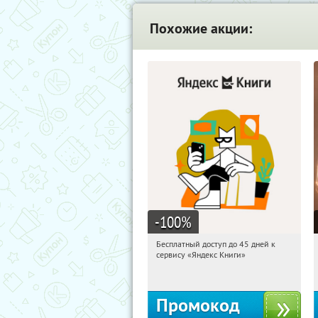
Похожие акции:
-100
%
Бесплатный доступ до 45 дней к
05:49:37
Получи первым!
сервису «Яндекс Книги»
Россия
Промокод