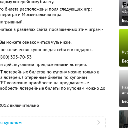
аждому лотерейному билету.
Ра
го билета расположены поля следующих игр:
«Э
уперигра и Моментальная игра.
Бе
выигрышный.
иться в разделах сайта, посвященных этим играм -
Вы можете ознакомиться чуть ниже.
ое количество купонов для себя и в подарок.
Кур
(800) 333-70-33
Бе
ими действующими предложениями лотереи.
Т лотерейных билетов по купону можно только в
а лотереи. Лотерейные билеты по купонам
 СЕТ возможно приобрести на предлагаемые
Ра
риобрести лотерейные билеты по купонам можно до
дне
Бе
 2012 включительно
ся купоном
Люб