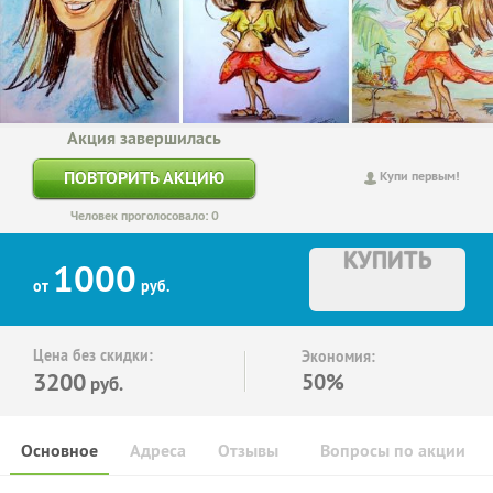
Акция завершилась
ПОВТОРИТЬ АКЦИЮ
Купи первым!
Человек проголосовало: 0
КУПИТЬ
1000
от
руб.
Цена без скидки:
Экономия:
3200
50%
руб.
Основное
Адреса
Отзывы
Вопросы по акции