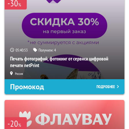
-30
%
05:40:52
Получили:
4
Печать фотографий, фотокниг от сервиса цифровой
печати netPrint
Россия
Промокод
ПОДРОБНЕЕ
-20
%