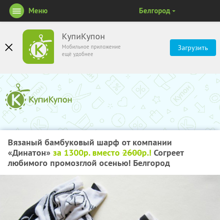
Меню
Белгород
КупиКупон
Мобильное приложение
Загрузить
ещё удобнее
Вязаный бамбуковый шарф от компании
«Динатон»
за 1300р. вместо
2600
р.!
Согреет
любимого промозглой осенью! Белгород