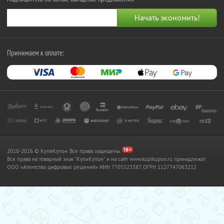
Принимаем к оплате:
2010-2026 © КупиКупон. Все права защищены.
Все права на товарный знак "КупиКупон" и на сайт www.kupikupon.ru принадлежат
OOO «Агентство цифровых решений» ИНН 7705523387, ОГРН 1127747063212