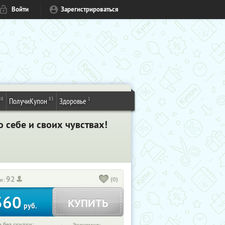
Войти
Зарегистрироваться
48
83
1
ПолучиКупон
Здоровье
 себе и своих чувствах!
92
(0)
и:
360
КУПИТЬ
руб.
 без скидки: