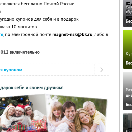
ествляется бесплатно Почтой России
Ра
й
«Э
угодно купонов для себя и в подарок
Бе
аказа 10 магнитов
те
, по электронной почте
magnet-nsk@bk.ru
, либо в
 2012 включительно
Кур
Бе
ся купоном
дарок себе и своим друзьям!
Ра
дне
Бе
Люб