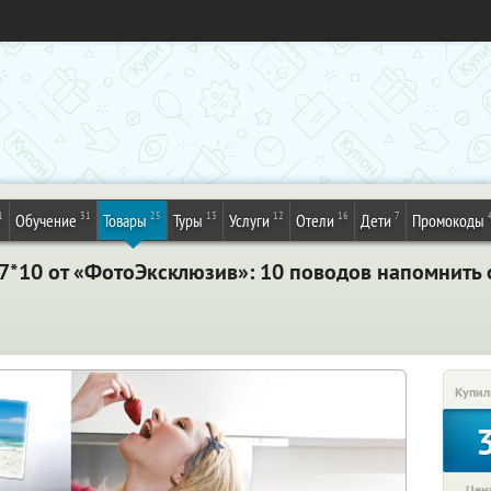
1
31
25
13
12
16
7
Обучение
Товары
Туры
Услуги
Отели
Дети
Промокоды
*10 от «ФотоЭксклюзив»: 10 поводов напомнить о
Купил
Цена