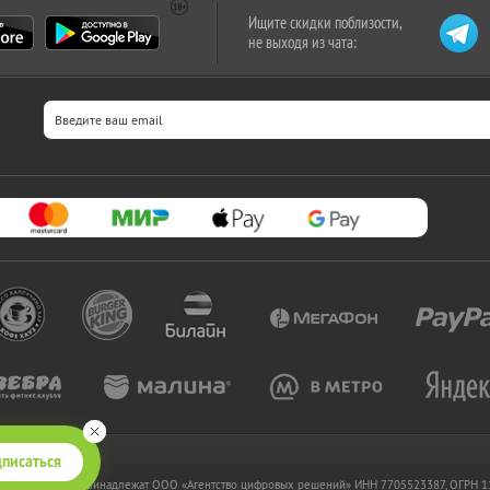
Ищите скидки поблизости,
не выходя из чата:
писаться
 www.kupikupon.ru принадлежат OOO «Агентство цифровых решений» ИНН 7705523387, ОГРН