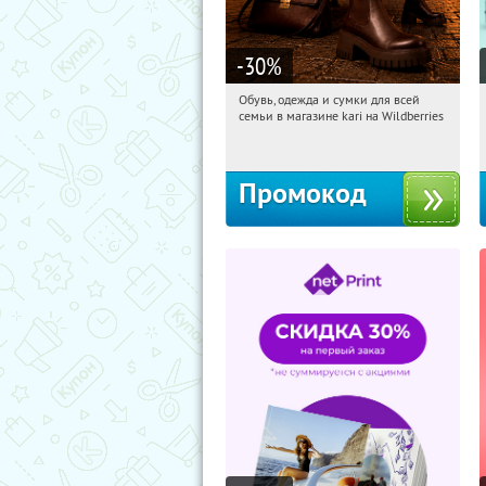
-30
%
Обувь, одежда и сумки для всей
03:18:30
Получили:
30
семьи в магазине kari на Wildberries
Россия
Промокод