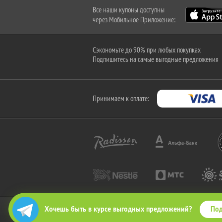
Все наши купоны доступны
через Мобильное Приложение:
Сэкономьте до 90% при любых покупках
Подпишитесь на самые выгодные предложения
Принимаем к оплате:
Под
Хочешь быть в курсе выгодных предложений?
2010-2026 © КупиКупон. Все права защищены.
Все права на товарный знак "КупиКупон" и на сайт