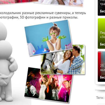
тра
Бе
 холодильник разные рекламные сувениры, а теперь
 фотографии, 3D фотографии и разные приколы.
Пер
«З
Бе
25 
по
Бе
Теги: