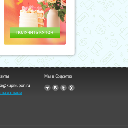
такты
Мы в Соцсетях
si@kupikupon.ru
аться с нами