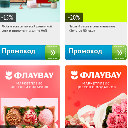
-15
%
-20
%
Любые товары во всей розничной
Первый заказ в сети магазинов
03:18:30
Получили:
83
03:18:30
Получи первым!
сети и интернет-магазине Hoff
«Золотое Яблоко»
Москва, 1-й Волоколамский проезд,
Россия
10с1
Промокод
Промокод