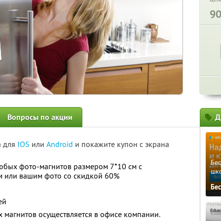
9
Вопросы по акции
Д
а для
IOS
или
Android
и покажите купон с экрана
Бе
любых фото-магнитов размером 7*10 см с
шк
 или вашим фото со скидкой 60%
Бе
ей
 магнитов осуществляется в офисе компании.