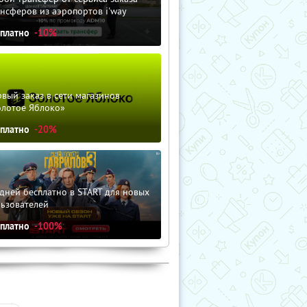
нсферов из аэропортов i'way
сплатно
-10%
вый заказ в сети магазинов
олотое Яблоко»
сплатно
-20%
дней бесплатно в START для новых
льзователей
сплатно
-100%