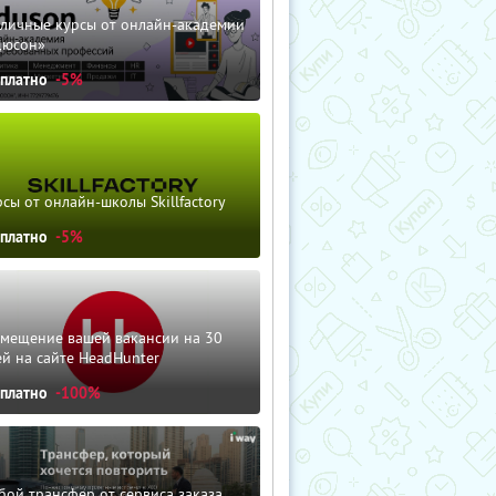
зличные курсы от онлайн-академии
дюсон»
сплатно
-5%
сы от онлайн-школы Skillfactory
сплатно
-5%
змещение вашей вакансии на 30
й на сайте HeadHunter
сплатно
-100%
ой трансфер от сервиса заказа