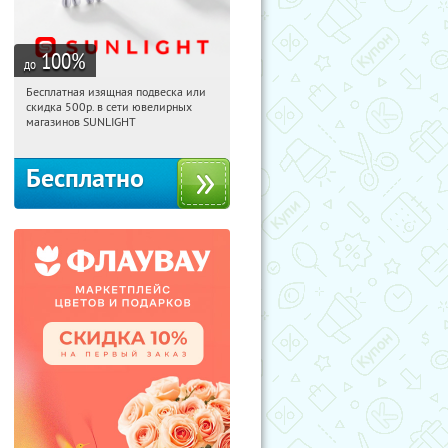
100
%
до
Бесплатная изящная подвеска или
03:18:30
Получили:
73
скидка 500р. в сети ювелирных
Россия
магазинов SUNLIGHT
Бесплатно