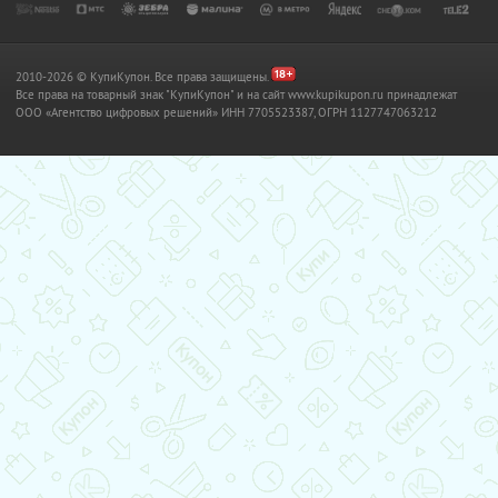
2010-2026 © КупиКупон. Все права защищены.
Все права на товарный знак "КупиКупон" и на сайт www.kupikupon.ru принадлежат
OOO «Агентство цифровых решений» ИНН 7705523387, ОГРН 1127747063212