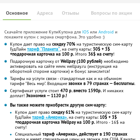
Основное
Адреса
Отзывы
Вопросы по акции
Скачайте приложение КупиКупона для
IOS
или
Android
и
покажите купон с экрана смартфона. Это удобно :)
Купон дает право на
скидку 70%
на туристическую сим-карту
ГудЛайн
тариф "Планета"
, на счету карты:
30$ + 3$
+подарочная карточка на 100 р.
Итого
36$ на счету
!
Подарочную карточку от
Wellpay (100 рублей)
необходимо
активировать на сайте www. wellpay.ru (инструкция на
оборотной стороне карточки) и бонус зачислится!
Тарифы на услуги связи - стандартные как и на обычном
тарифе "Весь мир". Входящие
звонки в 79 странах — бесплатны
.
Сертификат услуги стоит
470 р. вместо 1590р.
И никаких
доплат!
Экономия — 1120 р.!
Вы также можете приобрести другую сим-карту:
Купон дает право
скидку 61%
на туристическую сим-карту
ГудЛайн
тариф «Америка»
, на счету карты:
10$ + 3$
+подарочная карточка Wellpay на 100 р.
Итого - 16$ на
счету!
Специальный
тариф «Америка», действует в 190 странах
мира и имеет специальные цены на звонки для США, Канады