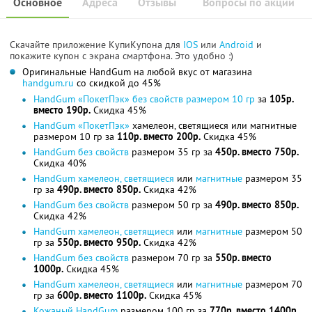
Основное
Адреса
Отзывы
Вопросы по акции
Скачайте приложение КупиКупона для
IOS
или
Android
и
покажите купон с экрана смартфона. Это удобно :)
Оригинальные HandGum на любой вкус от магазина
handgum.ru
со скидкой до 45%
HandGum «ПокетПэк» без свойств размером 10 гр
за
105р.
вместо 190р.
Скидка 45%
HandGum «ПокетПэк»
хамелеон, светящиеся или магнитные
размером 10 гр за
110р. вместо 200р.
Скидка 45%
HandGum без свойств
размером 35 гр за
450р. вместо 750р.
Скидка 40%
HandGum хамелеон, светящиеся
или
магнитные
размером 35
гр за
490р. вместо 850р.
Скидка 42%
HandGum без свойств
размером 50 гр за
490р. вместо 850р.
Скидка 42%
HandGum хамелеон, светящиеся
или
магнитные
размером 50
гр за
550р. вместо 950р.
Скидка 42%
HandGum без свойств
размером 70 гр за
550р. вместо
1000р.
Скидка 45%
HandGum хамелеон, светящиеся
или
магнитные
размером 70
гр за
600р. вместо 1100р.
Скидка 45%
Кожаный HandGum
размером 100 гр за
770р. вместо 1400р.