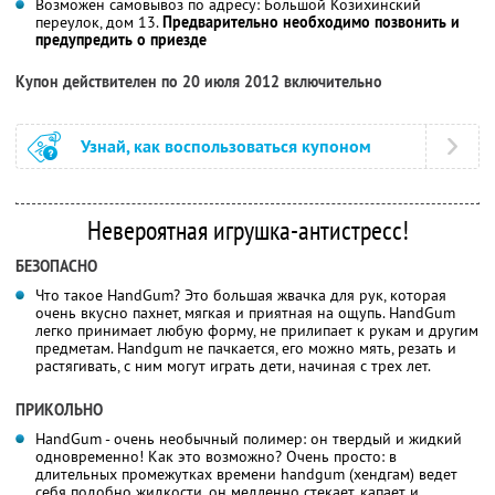
Возможен самовывоз по адресу: Большой Козихинский
переулок, дом 13.
Предварительно необходимо позвонить и
предупредить о приезде
Купон действителен по 20 июля 2012 включительно
Узнай, как воспользоваться купоном
Невероятная игрушка-антистресс!
БЕЗОПАСНО
Что такое HandGum? Это большая жвачка для рук, которая
очень вкусно пахнет, мягкая и приятная на ощупь. HandGum
легко принимает любую форму, не прилипает к рукам и другим
предметам. Handgum не пачкается, его можно мять, резать и
растягивать, с ним могут играть дети, начиная с трех лет.
ПРИКОЛЬНО
HandGum - очень необычный полимер: он твердый и жидкий
одновременно! Как это возможно? Очень просто: в
длительных промежутках времени handgum (хендгам) ведет
себя подобно жидкости, он медленно стекает, капает и