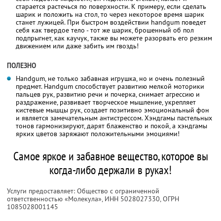
старается растечься по поверхности. К примеру, если сделать
шарик и положить на стол, то через некоторое время шарик
станет лужицей. При быстром воздействии handgum поведет
себя как твердое тело - тот же шарик, брошенный об пол
подпрыгнет, как каучук, также вы можете разорвать его резким
движением или даже забить им гвоздь!
ПОЛЕЗНО
Handgum, не только забавная игрушка, но и очень полезный
предмет. Handgum способствует развитию мелкой моторики
пальцев рук, развитию речи и почерка, снимает агрессию и
раздражение, развивает творческое мышление, укрепляет
кистевые мышцы рук, создает позитивно эмоциональный фон
и является замечательным антистрессом. Хэндгамы пастельных
тонов гармонизируют, дарят блаженство и покой, а хэндгамы
ярких цветов заряжают положительными эмоциями!
Самое яркое и забавное вещество, которое вы
когда-либо держали в руках!
Услуги предоставляет: Общество с ограниченной
ответственностью «Молекула»,
ИНН 5028027330
, ОГРН
1085028001145