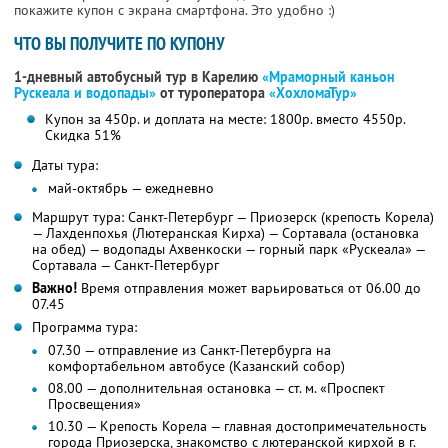
покажите купон с экрана смартфона. Это удобно :)
ЧТО ВЫ ПОЛУЧИТЕ ПО КУПОНУ
1-дневный автобусный тур в Карелию
«Мраморный каньон
Рускеала и водопады»
от туроператора
«ХохломаТур»
Купон за 450р. и доплата на месте: 1800р. вместо 4550р.
Скидка 51%
Даты тура:
май-октябрь — ежедневно
Маршрут тура: Санкт-Петербург — Приозерск (крепость Корела)
— Лахденпохья (Лютеранская Кирха) — Сортавала (остановка
на обед) — водопады Ахвенкоски — горный парк «Рускеала» —
Сортавала — Санкт-Петербург
Важно!
Время отправления может варьироваться от 06.00 до
07.45
Программа тура:
07.30 — отправление из Санкт-Петербурга на
комфортабельном автобусе (Казанский собор)
08.00 — дополнительная остановка — ст. м. «Проспект
Просвещения»
10.30 — Крепость Корела — главная достопримечательность
города Приозерска, знакомство с лютеранской кирхой в г.