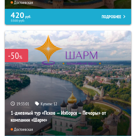
Достоевская
420
ПОДРОБНЕЕ
руб.
3300
руб.
-50
%
19:33:00
Купили:
12
1-дневный тур «Псков — Изборск — Печоры» от
компании «Шарм»
Достоевская