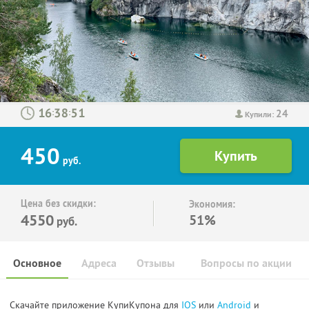
24
:
:
Купили:
450
руб.
Цена без скидки:
Экономия:
4550
51%
руб.
Основное
Адреса
Отзывы
Вопросы по акции
Скачайте приложение КупиКупона для
IOS
или
Android
и