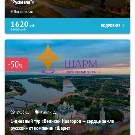
“Рускеала"»
Достоевская
1620
ПОДРОБНЕЕ
руб.
12900
руб.
-50
%
19:33:00
Купили:
22
1-дневный тур «Великий Новгород — сердце земли
русской» от компании «Шарм»