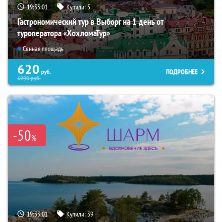
19:33:00
Купили:
5
Гастрономический тур в Выборг на 1 день от
туроператора «ХохломаТур»
Сенная площадь
620
ПОДРОБНЕЕ
руб.
6290
руб.
-50
%
19:33:00
Купили:
39