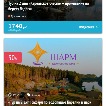
Тур на 2 дня «Карельское счастье — проживание на
берегу Ладоги»
Достоевская
1740
ПОДРОБНЕЕ
руб.
13900
руб.
-50
%
19:33:00
Купили:
6
«Тур на 2 дня: сафари по водопадам Карелии и парк