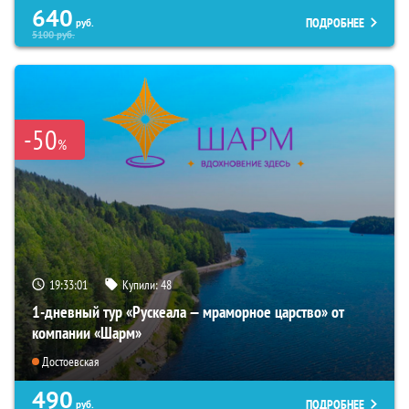
640
ПОДРОБНЕЕ
руб.
5100
руб.
-50
%
19:33:00
Купили:
48
1-дневный тур «Рускеала — мраморное царство» от
компании «Шарм»
Достоевская
490
ПОДРОБНЕЕ
руб.