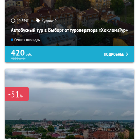
19:33:00
Купили:
9
Автобусный тур в Выборг от туроператора «ХохломаТур»
Сенная площадь
420
ПОДРОБНЕЕ
руб.
4230
руб.
-51
%