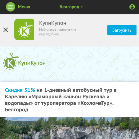
Меню
Белгород
КупиКупон
Мобильное приложение
Загрузить
ещё удобнее
Скидка 51%
на 1-дневный автобусный тур в
Карелию «Мраморный каньон Рускеала и
водопады» от туроператора «ХохломаТур».
Белгород