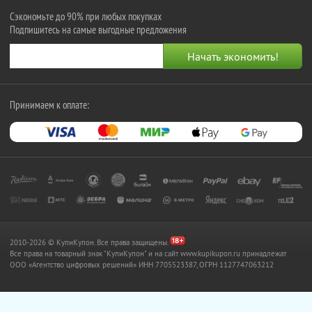
Сэкономьте до 90% при любых покупках
Подпишитесь на самые выгодные предложения
Принимаем к оплате:
2010-2026 © КупиКупон. Все права защищены.
Все права на товарный знак "КупиКупон" и на сайт www.kupikupon.ru принадлежат
OOO «Агентство цифровых решений» ИНН 7705523387, ОГРН 1127747063212