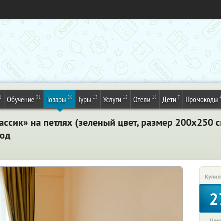
1
31
26
13
12
16
7
Обучение
Товары
Туры
Услуги
Отели
Дети
Промокоды
ссик» на петлях (зеленый цвет, размер 200х250 см
род
Купил
2
Цена