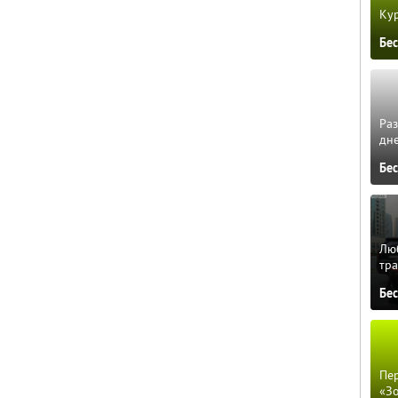
Кур
Бе
Ра
дне
Бе
Люб
тра
Бе
Пер
«З