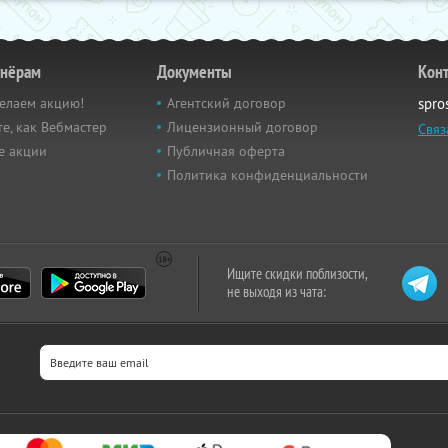
тнёрам
Документы
Кон
елаем акцию!
Агентский договор
spro
е, как Вебмастер
Лицензионный договор
Связ
е акции
Публичная оферта
Политика конфиденциальности
Ищите скидки поблизости,
не выходя из чата: