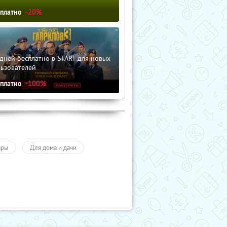
сплатно
-20%
дней бесплатно в START для новых
льзователей
сплатно
-100%
ары
Для дома и дачи