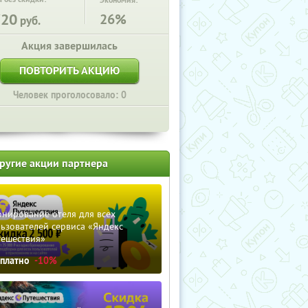
Экономия:
720
26%
руб.
Акция завершилась
ПОВТОРИТЬ АКЦИЮ
Человек проголосовало: 0
ругие акции партнера
нирование отеля для всех
ьзователей сервиса «Яндекс
тешествия»
сплатно
-10%