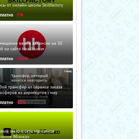
сы от онлайн-школы Skillfactory
сплатно
-5%
змещение вашей вакансии на 30
й на сайте HeadHunter
сплатно
-100%
ой трансфер от сервиса заказа
нсферов из аэропортов i'way
сплатно
-10%
вый заказ в сети магазинов
олотое Яблоко»