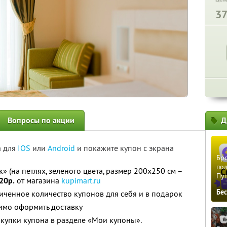
3
Вопросы по акции
Д
а для
IOS
или
Android
и покажите купон с экрана
Бро
пол
 (на петлях, зеленого цвета, размер 200х250 см –
Пу
20р.
от магазина
kupimart.ru
Бе
ченное количество купонов для себя и в подарок
имо оформить доставку
купки купона в разделе «Мои купоны».