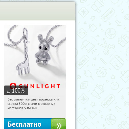
100
%
до
Бесплатная изящная подвеска или
11:08:18
Получили:
74
скидка 500р. в сети ювелирных
Россия
магазинов SUNLIGHT
Бесплатно