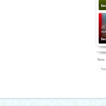
Бе
25 
по
Бе
Теги:
Тов