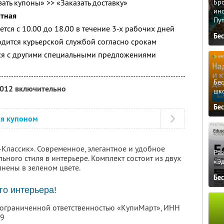
ать купоны» >> «Заказать доставку»
Бро
ино
атная
Пу
тся с 10.00 до 18.00 в течение 3-х рабочих дней
Бе
дится курьерской службой согласно срокам
тся с другими специальными предложениями
Бе
2012 включительно
шк
Бе
ся купоном
Классик». Современное, элегантное и удобное
Ра
ного стиля в интерьере. Комплект состоит из двух
«Э
нены в зеленом цвете.
Бе
о интерьера!
с ограниченной ответственностью «КупиМарт»,
ИНН
09