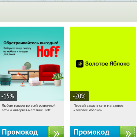
-15
%
-20
%
Любые товары во всей розничной
Первый заказ в сети магазинов
11:08:18
Получили:
83
11:08:18
Получи первым!
сети и интернет-магазине Hoff
«Золотое Яблоко»
Москва, 1-й Волоколамский проезд,
Россия
10с1
Промокод
Промокод