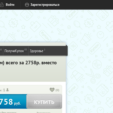
Войти
Зарегистрироваться
48
83
1
ПолучиКупон
Здоровье
) всего за 2758р. вместо
1
(0)
и:
758
КУПИТЬ
руб.
 без скидки: