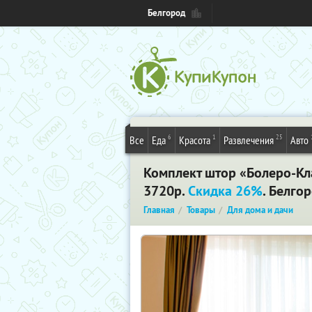
Белгород
6
1
25
Все
Еда
Красота
Развлечения
Авто
Комплект штор «Болеро-Кла
3720р.
Скидка 26%
. Белго
Главная
Товары
Для дома и дачи