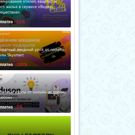
нирование отелей, квартир и
го жилья в сервисе «Яндекс
тешествия»
сплатно
-12%
сплатный вводный урок от онлайн-
олы Skysmart
сплатно
-100%
зличные курсы от онлайн-академии
дюсон»
сплатно
-5%