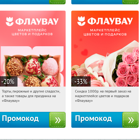
-20
%
-33
%
Торты, пирожные и другие сладости,
Скидка 1000р. на первый заказ на
11:08:18
Получили:
6
11:08:18
Получили:
18
а также товары для праздника на
маркетплейсе цветов и подарков
Россия
Россия
«Флаувау»
«Флаувау»
Промокод
Промокод