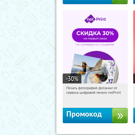
-30
%
Печать фотографий, фотокниг от
11:08:18
Получили:
4
сервиса цифровой печати netPrint
Россия
Промокод