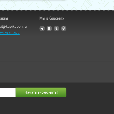
такты
Мы в Соцсетях
si@kupikupon.ru
аться с нами