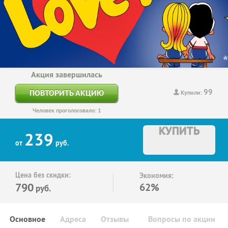
Акция завершилась
99
ПОВТОРИТЬ АКЦИЮ
Купили:
Человек проголосовало: 1
КУПИТЬ
239
от
руб.
Цена без скидки:
Экономия:
790
62%
руб.
Основное
Адреса
Отзывы
Вопросы по акции