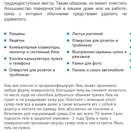
труднодоступные места. Таким образом, он может очистить
большинство поверхностей в вашем доме или на работе,
грязь с которых обычными средствами удалить не
удавалось:
Разъёмы
Листья растений
Решётки
Отверстия для розеток в
тройниках
Компьютерные клавиатуры,
монитор и системный блок
Внутренние карманы сумок и
рюкзаков
Кнопки калькулятора, пульта
и телефона
Рамки для фото
Отверстия для розеток в
Панель и салон автомобиля
тройниках
Гель всё очистит и продезинфицирует. Гель может принимать
любую форму поверхности, благодаря чему вы сможете почистить
те места, куда не способна добраться обычная тряпка. Гель не
сушит и не раздражает кожу рук. Очистите с помощью этого
супер-геля всё в вашем доме, а также возьмите его с собой в
дорогу и чистите им одежду. Гель абсолютно не токсичен и
безопасен для окружающей среды. Его вес всего 70 грамм. Срок
годности геля в закрытой упаковке - 2 года. Грязь и пыль с
поверхностей проникает внутрь супер-геля и там остаётся. Мыть
гель не нужно.