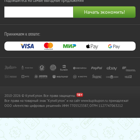
Подпишитесь на самые выгодные предложения
Принимаем к оплате:
2010-2026 © КупиКупон. Все права защищены.
Все права на товарный знак "КупиКупон" и на сайт www.kupikupon.ru принадлежат
OOO «Агентство цифровых решений» ИНН 7705523387, ОГРН 1127747063212