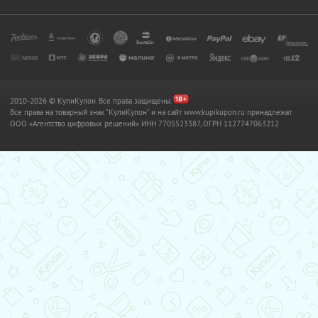
2010-2026 © КупиКупон. Все права защищены.
Все права на товарный знак "КупиКупон" и на сайт www.kupikupon.ru принадлежат
OOO «Агентство цифровых решений» ИНН 7705523387, ОГРН 1127747063212