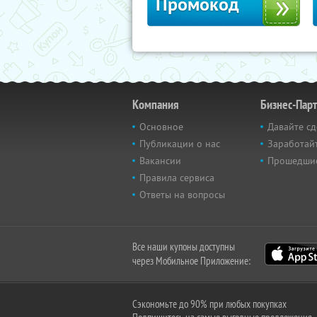
Промокод
Компания
Бизнес-Пар
Основное
Давайте сд
Публикации о нас
Заработайт
Вакансии
Прошедши
Правила сервиса
Ответы на вопросы
Все наши купоны доступны
через Мобильное Приложение:
Сэкономьте до 90% при любых покупках