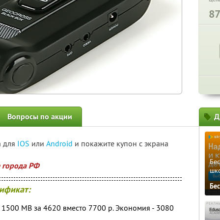
8
Вопросы по акции
Д
а для
IOS
или
Android
и покажите купон с экрана
Бе
е города РФ
шк
Бе
ификат:
 1500 MB за 4620 вместо 7700 р. Экономия - 3080