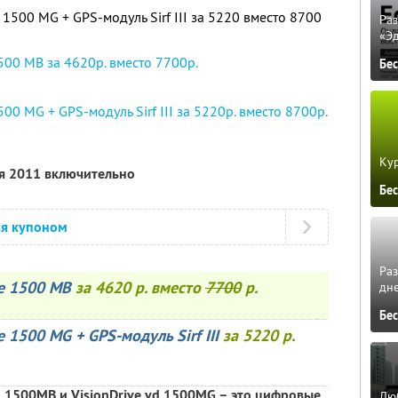
 1500 MG + GPS-модуль Sirf III за 5220 вместо 8700
Ра
«Э
500 MB за 4620р. вместо 7700р.
Бе
00 MG + GPS-модуль Sirf III за 5220р. вместо 8700р.
Кур
ря 2011 включительно
Бе
ся купоном
Ра
ve 1500 MB
за 4620 р. вместо
7700
р.
дне
Бе
 1500 MG + GPS-модуль Sirf III
за 5220 р.
d 1500MB и VisionDrive vd 1500MG – это цифровые
Люб