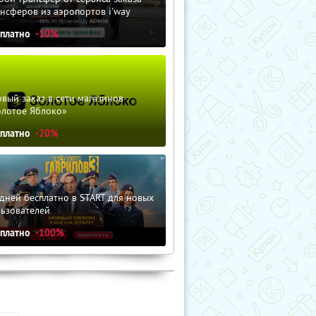
нсферов из аэропортов i'way
сплатно
-10%
вый заказ в сети магазинов
олотое Яблоко»
сплатно
-20%
дней бесплатно в START для новых
льзователей
сплатно
-100%