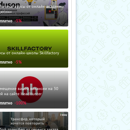
зличные курсы от онлайн-академии
дюсон»
сплатно
-5%
сы от онлайн-школы Skillfactory
сплатно
-5%
змещение вашей вакансии на 30
й на сайте HeadHunter
сплатно
-100%
ой трансфер от сервиса заказа