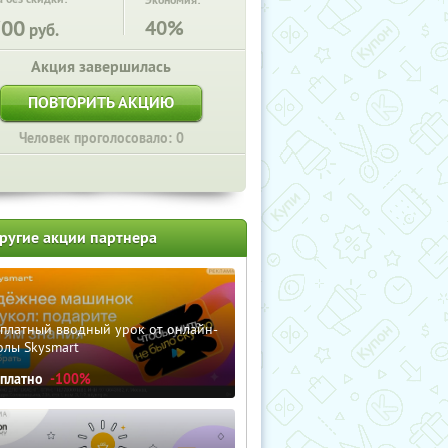
Экономия:
700
40%
руб.
Акция завершилась
ПОВТОРИТЬ АКЦИЮ
Человек проголосовало: 0
ругие акции партнера
сплатный вводный урок от онлайн-
олы Skysmart
сплатно
-100%