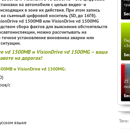
тановки на автомобиле с целью видео- и
тра
исходящих в зоне их действия. При этом запись
Бе
а съемный цифровой носитель (SD, до 16Гб).
sionDrive vd 1500MB или VisionDrive vd 1500MG
дством сбора фактов для выяснения обстоятельств
Госавтоинспекции, можно рассчитывать на
 точное установление виновника аварии или
Пер
ситуации.
«З
ve vd 1500MB и VisionDrive vd 1500MG – ваша
Бе
авоте на дорогах!
500MB и VisionDrive vd 1500MG:
0)
25 
ров/с
по
Бе
Теги:
усском языке