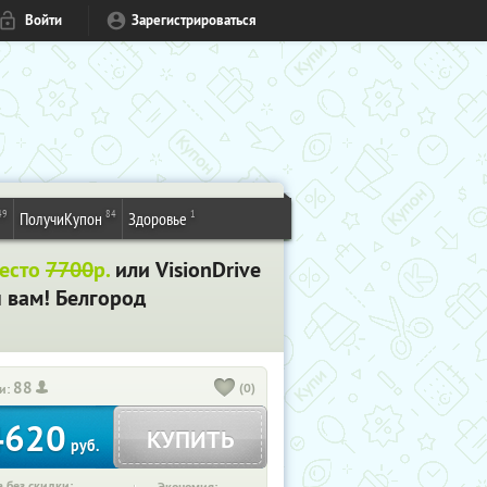
Войти
Зарегистрироваться
49
84
1
ПолучиКупон
Здоровье
место
7700
р.
или VisionDrive
 вам! Белгород
88
(0)
и:
4620
КУПИТЬ
руб.
 без скидки: