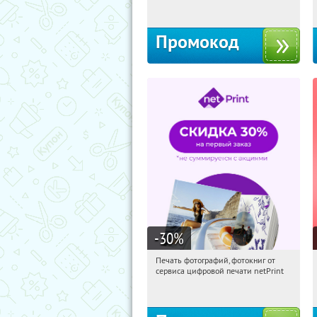
Россия
Промокод
-30
%
Печать фотографий, фотокниг от
08:33:49
Получили:
4
сервиса цифровой печати netPrint
Россия