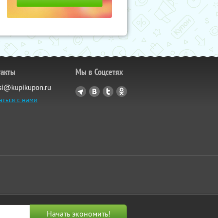
такты
Мы в Соцсетях
si@kupikupon.ru
аться с нами