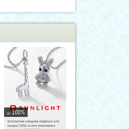
100
%
до
Бесплатная изящная подвеска или
08:33:49
Получили:
73
скидка 500р. в сети ювелирных