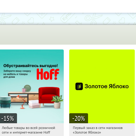
-15
%
-20
%
Любые товары во всей розничной
Первый заказ в сети магазинов
08:33:49
Получили:
83
08:33:49
Получи первым!
сети и интернет-магазине Hoff
«Золотое Яблоко»