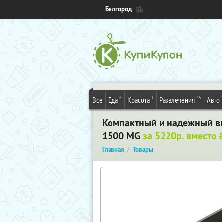
Белгород
6
1
25
Все
Еда
Красота
Развлечения
Авто
Компактный и надежный ви
1500 MG
за 5220р. вместо
Главная
Товары