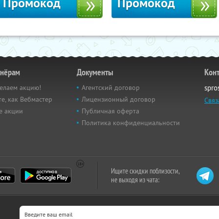
Промокод
Промокод
тнёрам
Документы
Кон
елаем акцию!
Агентский договор
spro
е, как Вебмастер
Лицензионный договор
Связ
е акции
Публичная оферта
Политика конфиденциальности
Ищите скидки поблизости,
не выходя из чата: