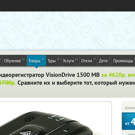
1
31
26
13
12
17
7
Обучение
Товары
Туры
Услуги
Отели
Дети
Промокоды
деорегистратор VisionDrive 1500 MB
за 4620р. в
8700
р.
Сравните их и выберите тот, который нужен
Купил
от
Цена