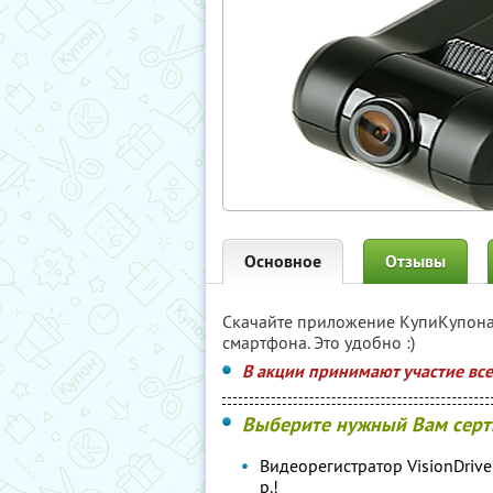
Основное
Отзывы
Скачайте приложение КупиКупон
смартфона. Это удобно :)
В акции принимают участие вс
Выберите нужный Вам серт
Видеорегистратор VisionDrive
р.!