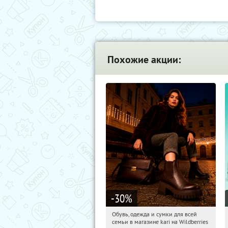
Похожие акции:
-30
%
Обувь, одежда и сумки для всей
08:33:49
Получили:
31
семьи в магазине kari на Wildberries