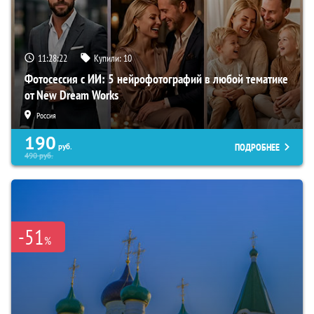
11:28:21
Купили:
10
Фотосессия с ИИ: 5 нейрофотографий в любой тематике
от New Dream Works
Россия
190
ПОДРОБНЕЕ
руб.
490
руб.
-51
%