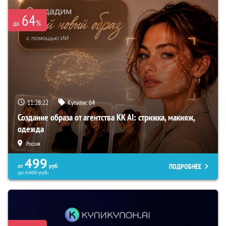
64
%
до
11:28:21
Купили:
64
Создание образа от агентства KK AI: стрижка, макияж,
одежда
Россия
499
ПОДРОБНЕЕ
от
руб.
до
6400
руб.