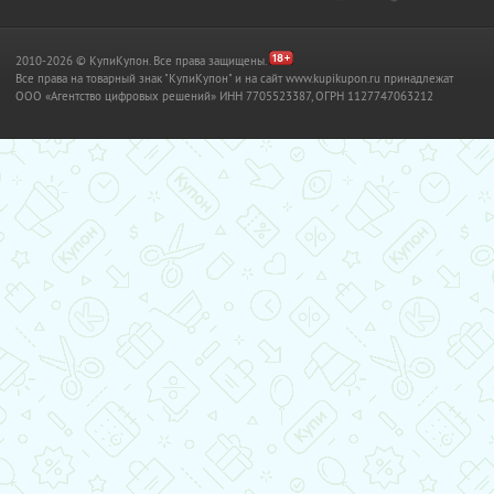
2010-2026 © КупиКупон. Все права защищены.
Все права на товарный знак "КупиКупон" и на сайт www.kupikupon.ru принадлежат
OOO «Агентство цифровых решений» ИНН 7705523387, ОГРН 1127747063212