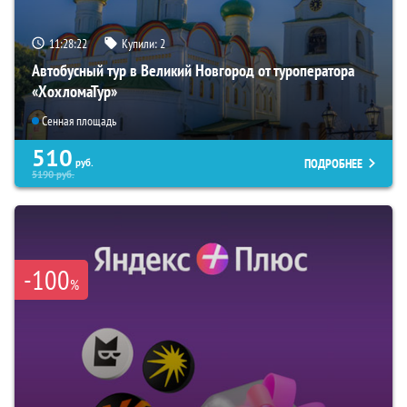
11:28:21
Купили:
2
Автобусный тур в Великий Новгород от туроператора
«ХохломаТур»
Сенная площадь
510
ПОДРОБНЕЕ
руб.
5190
руб.
-100
%