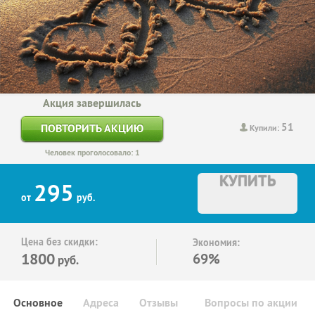
Акция завершилась
51
ПОВТОРИТЬ АКЦИЮ
Купили:
Человек проголосовало: 1
КУПИТЬ
295
от
руб.
Цена без скидки:
Экономия:
1800
69%
руб.
Основное
Адреса
Отзывы
Вопросы по акции