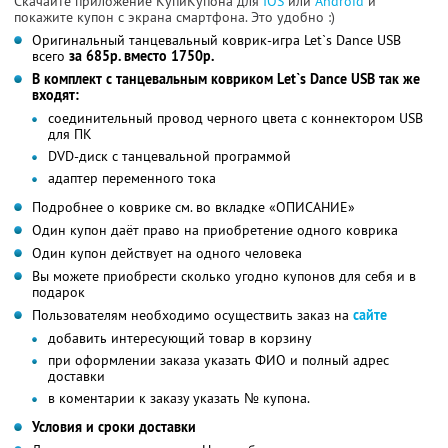
Скачайте приложение КупиКупона для
IOS
или
Android
и
покажите купон с экрана смартфона. Это удобно :)
Оригинальный танцевальный коврик-игра Let`s Dance USB
всего
за 685р. вместо 1750р.
В комплект с танцевальным ковриком Let`s Dance USB так же
входят:
соединительный провод черного цвета с коннектором USB
для ПК
DVD-диск c танцевальной программой
адаптер переменного тока
Подробнее о коврике см. во вкладке «ОПИСАНИЕ»
Один купон даёт право на приобретение одного коврика
Один купон действует на одного человека
Вы можете приобрести сколько угодно купонов для себя и в
подарок
Пользователям необходимо осуществить заказ на
сайте
добавить интересующий товар в корзину
при оформлении заказа указать ФИО и полный адрес
доставки
в коментарии к заказу указать № купона.
Условия и сроки доставки