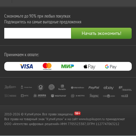
Сэкономьте до 90% при любых покупках
Подпишитесь на самые выгодные предложения
Принимаем к оплате:
2010-2026 © КупиКупон. Все права защищены.
Все права на товарный знак "КупиКупон" и на сайт www.kupikupon.ru принадлежат
OOO «Агентство цифровых решений» ИНН 7705523387, ОГРН 1127747063212