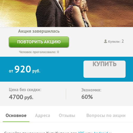
Акция завершилась
2
ПОВТОРИТЬ АКЦИЮ
Купили:
Человек проголосовало: 0
КУПИТЬ
920
от
руб.
Цена без скидки:
Экономия:
4700
60%
руб.
Основное
Адреса
Отзывы
Вопросы по акции