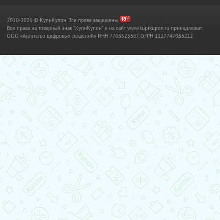
2010-2026 © КупиКупон. Все права защищены.
Все права на товарный знак "КупиКупон" и на сайт www.kupikupon.ru принадлежат
OOO «Агентство цифровых решений» ИНН 7705523387, ОГРН 1127747063212