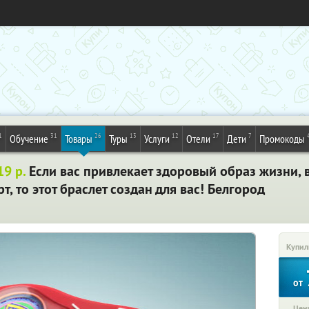
1
31
26
13
12
17
7
Обучение
Товары
Туры
Услуги
Отели
Дети
Промокоды
19 р.
Если вас привлекает здоровый образ жизни, 
т, то этот браслет создан для вас! Белгород
Купил
от
Цена