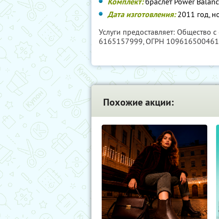
Комплект:
браслет Power Balanc
Дата изготовления:
2011 год, н
Услуги предоставляет: Общество с
6165157999
, ОГРН 10961650046
Похожие акции: