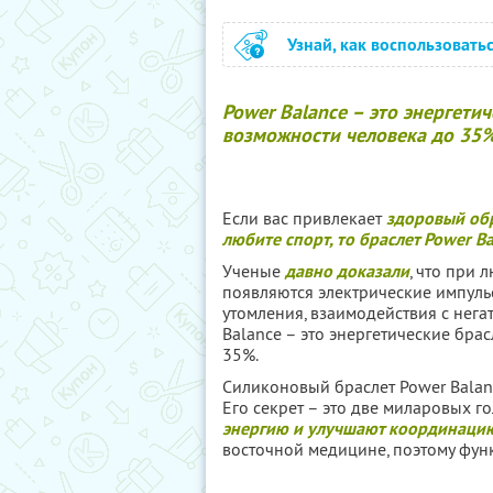
Узнай, как воспользовать
Power Balance – это энергети
возможности человека до 35
Если вас привлекает
здоровый обр
любите спорт, то браслет Power Ba
Ученые
давно доказали
, что при
появляются электрические импуль
утомления, взаимодействия с нег
Balance – это энергетические брас
35%.
Силиконовый браслет Power Bala
Его секрет – это две миларовых 
энергию и улучшают координаци
восточной медицине, поэтому фун