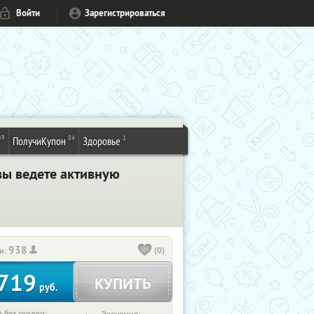
Войти
Зарегистрироваться
49
84
1
ПолучиКупон
Здоровье
вы ведете активную
938
(0)
и:
719
КУПИТЬ
руб.
 без скидки: