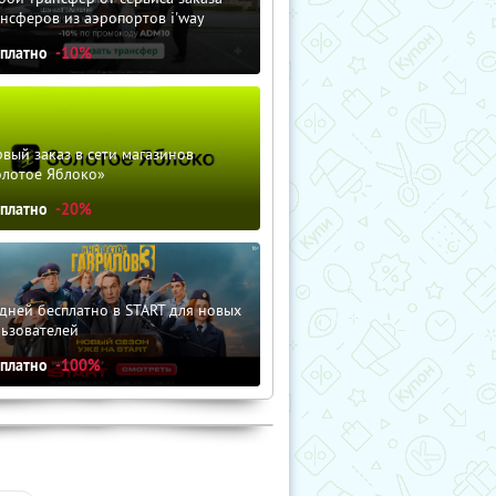
нсферов из аэропортов i'way
сплатно
-10%
вый заказ в сети магазинов
олотое Яблоко»
сплатно
-20%
дней бесплатно в START для новых
льзователей
сплатно
-100%