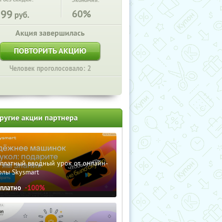
Экономия:
199
60%
руб.
Акция завершилась
ПОВТОРИТЬ АКЦИЮ
Человек проголосовало: 2
ругие акции партнера
сплатный вводный урок от онлайн-
олы Skysmart
сплатно
-100%