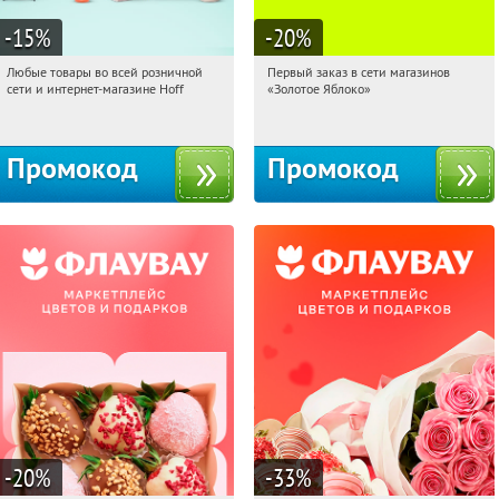
-15
%
-20
%
Любые товары во всей розничной
Первый заказ в сети магазинов
06:04:24
Получили:
83
06:04:24
Получи первым!
сети и интернет-магазине Hoff
«Золотое Яблоко»
Москва, 1-й Волоколамский проезд,
Россия
10с1
Промокод
Промокод
-20
%
-33
%