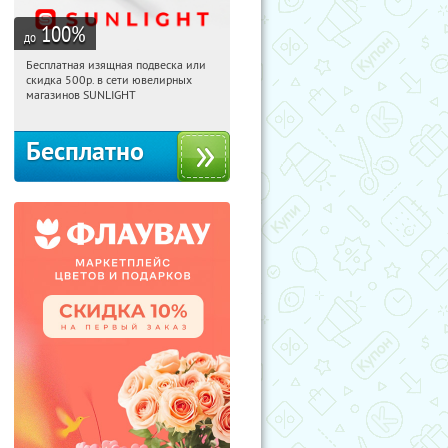
100
%
до
Бесплатная изящная подвеска или
06:04:24
Получили:
74
скидка 500р. в сети ювелирных
Россия
магазинов SUNLIGHT
Бесплатно