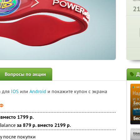
2
Вопросы по акции
Д
а для
IOS
или
Android
и покажите купон с экрана
Бе
РФ
шк
 вместо 1799 р.
Бе
Balance
за 879 р. вместо 2199 р.
у после покупки