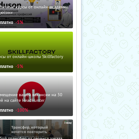
зличные курсы от онлайн-академии
дюсон»
сплатно
-5%
сы от онлайн-школы Skillfactory
сплатно
-5%
змещение вашей вакансии на 30
й на сайте HeadHunter
сплатно
-100%
ой трансфер от сервиса заказа