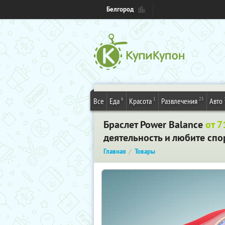
Белгород
6
1
25
Все
Еда
Красота
Развлечения
Авто
Браслет Power Balance
от 7
деятельность и любите спор
Главная
Товары