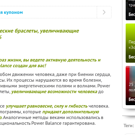
тра
ся купоном
Бе
ческие браслеты, увеличивающие
%
Пер
«З
Бе
аз жизни, вы ведете
активную деятельность и
lance создан для вас!
 любом движении человека, даже при биении сердца,
сы. Их процессы нарушаются во время болезни,
25 
ативными энергетическими полями и волнами. Power
по
леты,
увеличивающие возможности человека
до
Бе
nce
улучшает равновесие, силу и гибкость
человека.
голограммы, которые
придают дополнительную
ю
. Аналогичные методы веками использовались в
кциональность Power Balance гарантирована.
Теги: