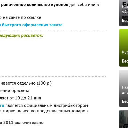
граниченное количество купонов
для себя или в
Ра
«Э
 на сайте по ссылке
Бе
я быстрого оформления заказа
следующих расцветок:
Кур
Бе
вается отдельно (100 р.).
Ра
чении браслета
дне
ляет от 10 до 21 дня
Бе
ru
является официальным дистрибьютором
антирует качество представленных товаров
ря 2011 включительно
Люб