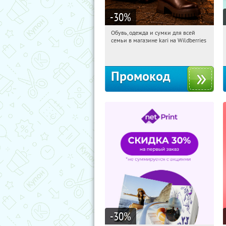
-30
%
Обувь, одежда и сумки для всей
06:04:24
Получили:
31
семьи в магазине kari на Wildberries
Россия
Промокод
-30
%