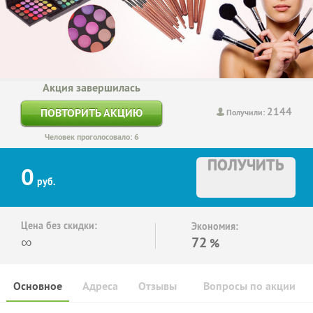
Акция завершилась
2144
ПОВТОРИТЬ АКЦИЮ
Получили:
Человек проголосовало: 6
ПОЛУЧИТЬ
0
руб.
Цена без скидки:
Экономия:
∞
72
%
Основное
Адреса
Отзывы
Вопросы по акции