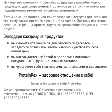
Изначально компания ProteinRex создавала высокобелковую
продукцию для спортсменов. Протеиновые батончики помогали
поддерживать режим интенсивных тренировок.
Затем команда поняла, что хочет создавать десерты для всех: для
тех, кому важно питаться вкусно и без сахара. Поэтому появилось
печенье, маффины, криспи, торты, американские брауни и многое
другое.
Благодаря каждому из продуктов:
вы сможете отвлечься от дел, угоститься десертом и
зарядиться позитивом, чтобы классно чувствовать себя
целый день;
вы наслаждаетесь заботой о здоровье с помощью
натуральных и функциональных составов;
вы чувствуете себя счастливыми, выносливыми и красивыми.
ProteinRex — здоровое отношение к себе!
Десерты без сахара и БАДы ProteinRex
Услуги предоставляет: Общество с ограниченной
ответственностью «РОЯЛ КЕЙК»,
ИНН 6726007776
, ОГРН
1026700945370