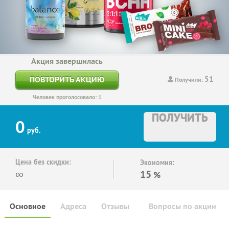
Акция завершилась
51
ПОВТОРИТЬ АКЦИЮ
Получили:
Человек проголосовало: 1
ПОЛУЧИТЬ
0
руб.
Цена без скидки:
Экономия:
∞
15
%
Основное
Адреса
Отзывы
Вопросы по акции