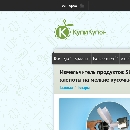
Белгород
7
1
25
Все
Еда
Красота
Развлечения
Авто
Измельчитель продуктов Sl
хлопоты на мелкие кусочк
Главная
Товары