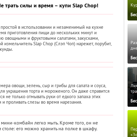
е трать силы и время – купи Slap Chop!
Кур
Бе
о простой в использовании и незаменимый на кухне
емя приготовления пищи до нескольких минут и
ю овощными и фруктовыми салатами, закусками,
Ра
й измельчитель Slap Chop (Слэп Чоп) нарежет, порубит,
дне
кунды.
Бе
мера овощи, зелень, сыр и грибы для салата и соуса,
Люб
для украшения торта и мороженого. Он даже справится
тра
ся не только отмывать руки от едкого запаха этих
Бе
и и проливать слезы во время нарезания.
мини-комбайн легко мыть. Кроме того, он не
 столе: его можно хранить на полке в шкафу.
Пер
«З