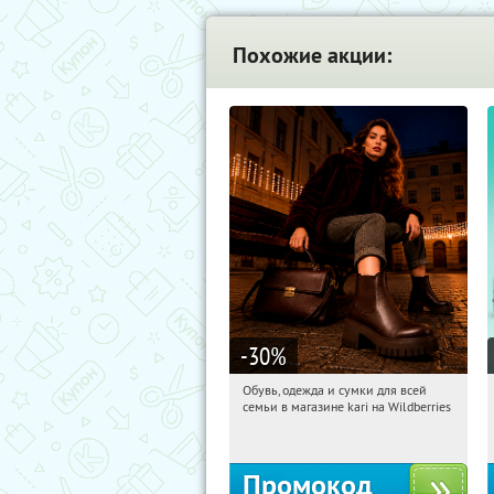
Похожие акции:
-30
%
Обувь, одежда и сумки для всей
12:09:03
Получили:
32
семьи в магазине kari на Wildberries
Россия
Промокод