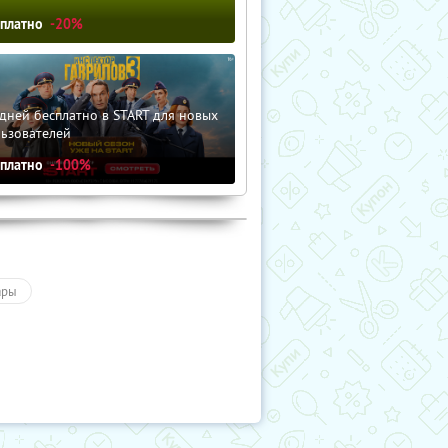
сплатно
-20%
дней бесплатно в START для новых
льзователей
сплатно
-100%
ары