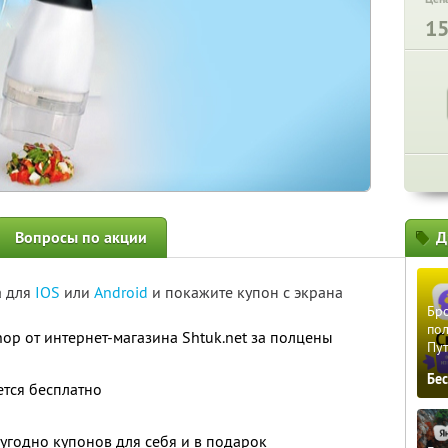
1
Вопросы по акции
Д
а для
IOS
или
Android
и покажите купон с экрана
Бро
пол
op от интернет-магазина Shtuk.net за полцены
Пу
Бе
ется бесплатно
угодно купонов для себя и в подарок