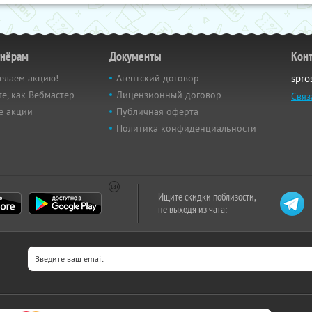
тнёрам
Документы
Кон
елаем акцию!
Агентский договор
spro
е, как Вебмастер
Лицензионный договор
Связ
е акции
Публичная оферта
Политика конфиденциальности
Ищите скидки поблизости,
не выходя из чата: