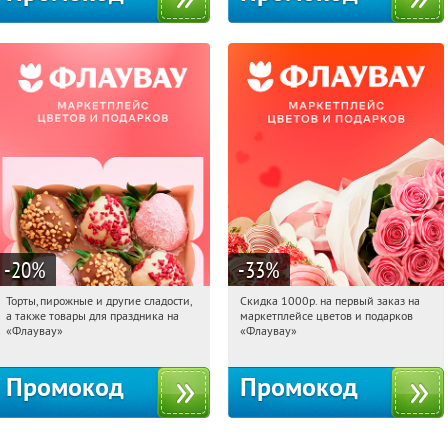
-20
%
-33
%
Торты, пирожные и другие сладости,
Скидка 1000р. на первый заказ на
12:09:03
Получили:
6
12:09:03
Получили:
18
а также товары для праздника на
маркетплейсе цветов и подарков
Россия
Россия
«Флаувау»
«Флаувау»
Промокод
Промокод