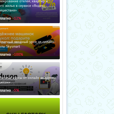
нирование отелей, квартир и
го жилья в сервисе «Яндекс
тешествия»
сплатно
-12%
сплатный вводный урок от онлайн-
олы Skysmart
сплатно
-100%
зличные курсы от онлайн-академии
дюсон»
сплатно
-5%