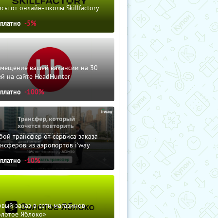
сы от онлайн-школы Skillfactory
сплатно
-5%
змещение вашей вакансии на 30
й на сайте HeadHunter
сплатно
-100%
ой трансфер от сервиса заказа
нсферов из аэропортов i'way
сплатно
-10%
вый заказ в сети магазинов
олотое Яблоко»