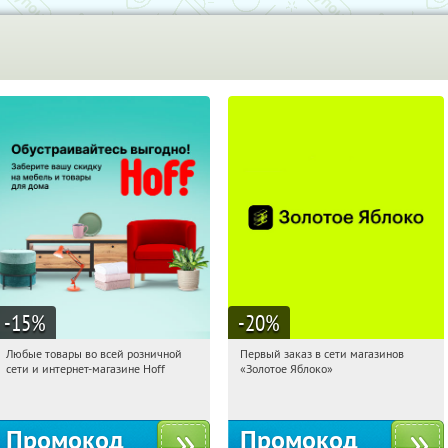
-15
%
-20
%
Любые товары во всей розничной
Первый заказ в сети магазинов
12:09:03
Получили:
83
12:09:03
Получи первым!
сети и интернет-магазине Hoff
«Золотое Яблоко»
Москва, 1-й Волоколамский проезд,
Россия
10с1
Промокод
Промокод