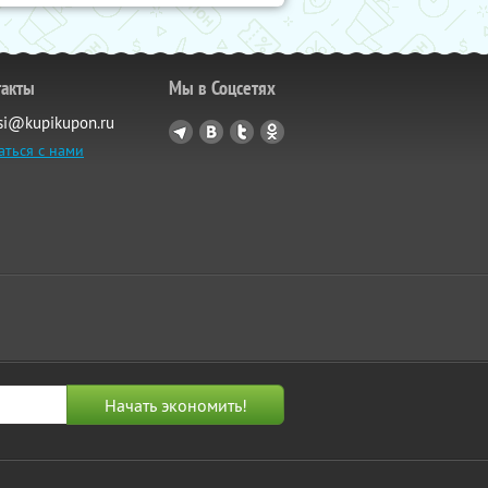
такты
Мы в Соцсетях
si@kupikupon.ru
аться с нами