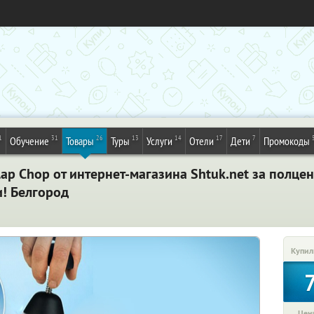
1
31
26
13
14
17
7
Обучение
Товары
Туры
Услуги
Отели
Дети
Промокоды
ap Chop от интернет-магазина Shtuk.net за полце
и! Белгород
Купил
Цена