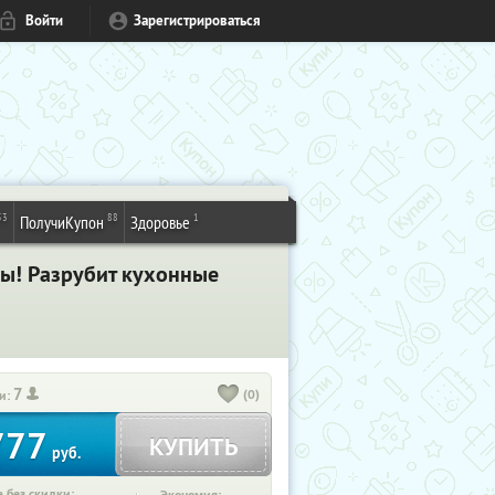
Войти
Зарегистрироваться
53
88
1
ПолучиКупон
Здоровье
ны! Разрубит кухонные
7
(0)
и:
777
КУПИТЬ
руб.
 без скидки: