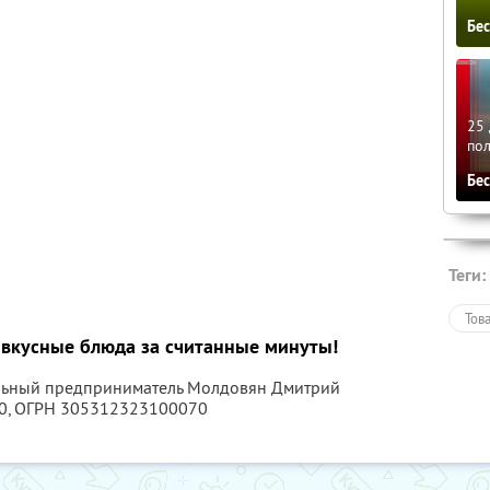
Бе
25 
по
Бе
Теги:
Тов
е вкусные блюда за считанные минуты!
альный предприниматель Молдовян Дмитрий
0
, ОГРН 305312323100070