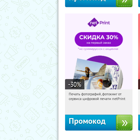
-30
%
Печать фотографий, фотокниг от
12:09:03
Получили:
4
сервиса цифровой печати netPrint
Россия
Промокод