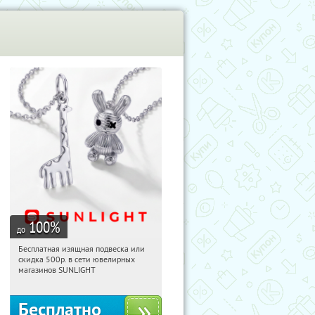
100
%
до
Бесплатная изящная подвеска или
12:09:03
Получили:
74
скидка 500р. в сети ювелирных
Россия
магазинов SUNLIGHT
Бесплатно