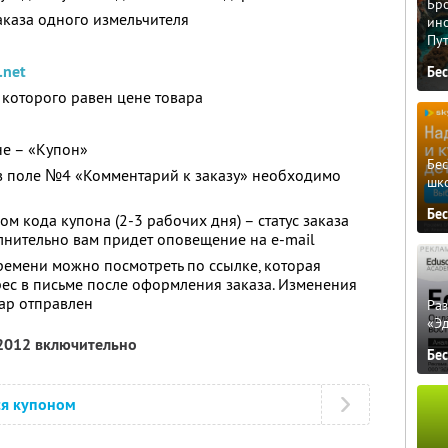
Бро
аказа одного измельчителя
ино
Пу
.net
Бе
которого равен цене товара
не – «Купон»
Бе
 в поле №4 «Комментарий к заказу» необходимо
шк
Бе
 кода купона (2-3 рабочих дня) – статус заказа
лнительно вам придет оповещение на e-mail
времени можно посмотреть по ссылке, которая
ес в письме после оформления заказа. Изменения
вар отправлен
Ра
«Э
 2012 включительно
Бе
ся купоном