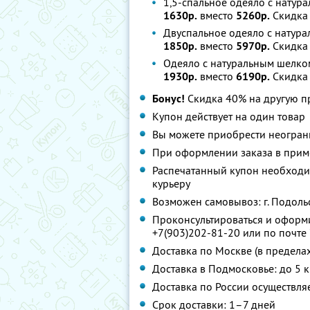
1,5-спальное одеяло с нату
1630р.
вместо
5260р.
Скидка
Двуспальное одеяло с натур
1850р.
вместо
5970р.
Скидка
Одеяло с натуральным шелк
1930р.
вместо
6190р.
Скидка
Бонус!
Скидка 40% на другую 
Купон действует на один товар
Вы можете приобрести неограни
При оформлении заказа в приме
Распечатанный купон необходим
курьеру
Возможен самовывоз: г. Подольск
Проконсультироваться и оформит
+7(903)202-81-20 или по почте
Доставка по Москве (в предела
Доставка в Подмосковье: до 5 к
Доставка по России осуществл
Срок доставки: 1–7 дней