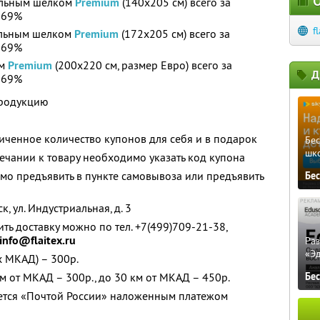
О
ральным шелком
Premium
(140х205 см) всего за
 69%
f
альным шелком
Premium
(172х205 см) всего за
 69%
ом
Premium
(200х220 см, размер Евро) всего за
Д
 69%
продукцию
ченное количество купонов для себя и в подарок
Бе
шк
чании к товару необходимо указать код купона
о предъявить в пункте самовывоза или предъявить
Бе
, ул. Индустриальная, д. 3
ь доставку можно по тел. +7(499)709-21-38,
info@flaitex.ru
Ра
«Э
х МКАД) – 300р.
м от МКАД – 300р., до 30 км от МКАД – 450р.
Бе
яется «Почтой России» наложенным платежом