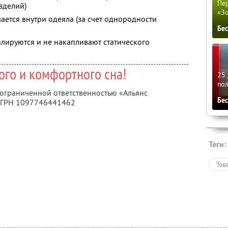
Пер
зделий)
«З
ается внутри одеяла (за счет однородности
Бе
лируются и не накапливают статического
ого и комфортного сна!
25 
по
 ограниченной ответственностью «Альянс
Бе
ОГРН 1097746441462
Теги:
Тов