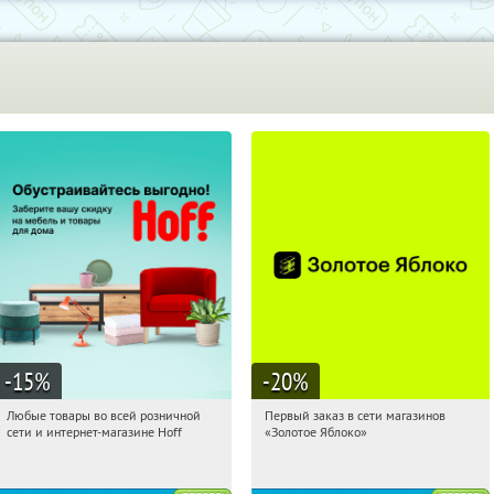
-15
%
-20
%
Любые товары во всей розничной
Первый заказ в сети магазинов
16:45:49
Получили:
83
16:45:49
Получи первым!
сети и интернет-магазине Hoff
«Золотое Яблоко»
Москва, 1-й Волоколамский проезд,
Россия
10с1