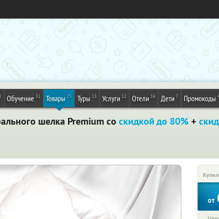
1
31
25
13
12
16
7
Обучение
Товары
Туры
Услуги
Отели
Дети
Промокоды
рального шелка Premium со
скидкой до 80%
+
ски
Купил
от
Цена