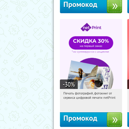
Промокод
-30
%
Печать фотографий, фотокниг от
16:45:49
Получили:
4
сервиса цифровой печати netPrint
Россия
Промокод