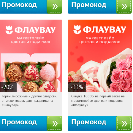
Промокод
Промокод
-20
%
-33
%
Торты, пирожные и другие сладости,
Скидка 1000р. на первый заказ на
16:45:49
Получили:
6
16:45:49
Получили:
18
а также товары для праздника на
маркетплейсе цветов и подарков
Россия
Россия
«Флаувау»
«Флаувау»
Промокод
Промокод