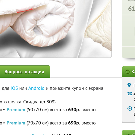
6
Вопросы по акции
К
а для
IOS
или
Android
и покажите купон с экрана
ого шелка. Скидка до 80%
ком
Premium
(50х70 см) всего за
630р.
вместо
ком
Premium
(70х70 см) всего за
690р.
вместо