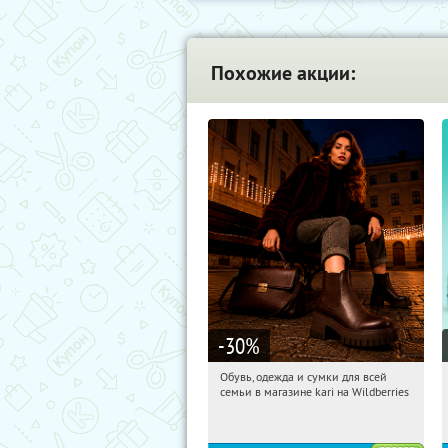
Похожие акции:
-30
%
Обувь, одежда и сумки для всей
16:45:49
Получи первым!
семьи в магазине kari на Wildberries
Россия