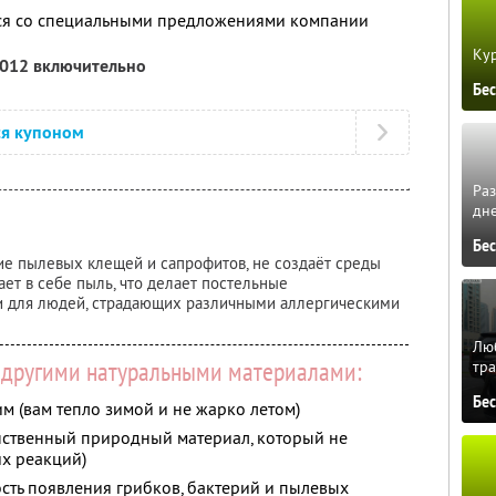
тся со специальными предложениями компании
Кур
2012 включительно
Бе
ся купоном
Ра
дне
Бе
е пылевых клещей и сапрофитов, не создаёт среды
ает в себе пыль, что делает постельные
и для людей, страдающих различными аллергическими
Люб
 другими натуральными материалами:
тра
Бе
м (вам тепло зимой и не жарко летом)
нственный природный материал, который не
х реакций)
сть появления грибков, бактерий и пылевых