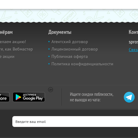
тнёрам
Документы
Кон
елаем акцию!
Агентский договор
spro
е, как Вебмастер
Лицензионный договор
Связ
е акции
Публичная оферта
Политика конфиденциальности
Ищите скидки поблизости,
не выходя из чата: