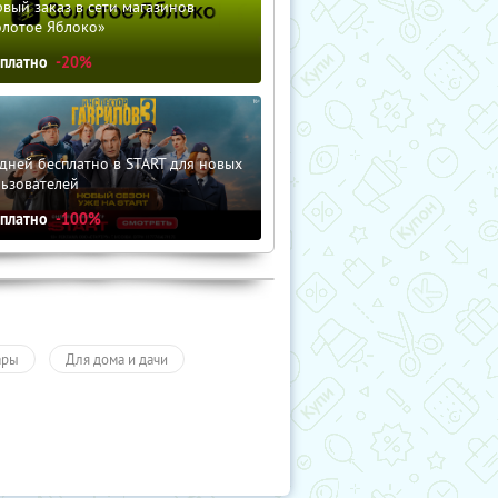
вый заказ в сети магазинов
олотое Яблоко»
сплатно
-20%
дней бесплатно в START для новых
льзователей
сплатно
-100%
ары
Для дома и дачи