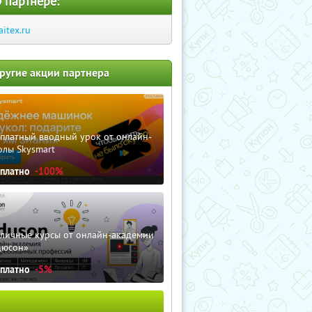
 партнере:
laitex.ru
ругие акции партнера
сплатный вводный урок от онлайн-
олы Skysmart
сплатно
-100%
зличные курсы от онлайн-академии
дюсон»
сплатно
-5%