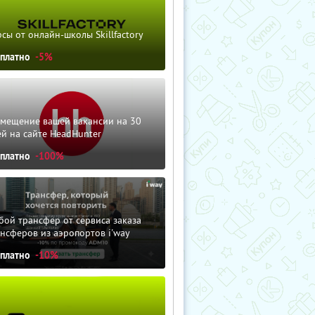
сы от онлайн-школы Skillfactory
сплатно
-5%
змещение вашей вакансии на 30
й на сайте HeadHunter
сплатно
-100%
ой трансфер от сервиса заказа
нсферов из аэропортов i'way
сплатно
-10%