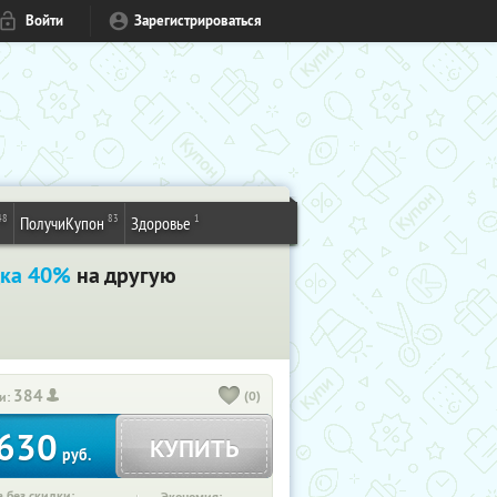
Войти
Зарегистрироваться
48
83
1
ПолучиКупон
Здоровье
дка 40%
на другую
384
(0)
и:
630
КУПИТЬ
руб.
 без скидки: