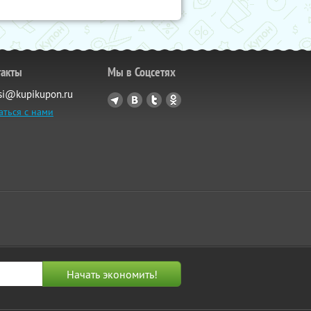
такты
Мы в Соцсетях
si@kupikupon.ru
аться с нами