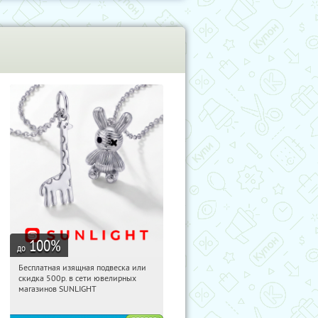
100
%
до
Бесплатная изящная подвеска или
16:45:49
Получили:
73
скидка 500р. в сети ювелирных
Россия
магазинов SUNLIGHT