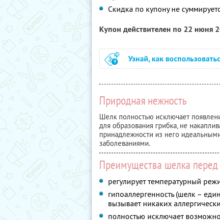
Скидка по купону не суммируе
Купон действителен по 22 июня 
Узнай, как воспользовать
Природная нежность
Шелк полностью исключает появлени
для образования грибка, не накаплив
принадлежности из него идеальным
заболеваниями.
Преимущества шелка перед
регулирует температурный режи
гипоаллергенность (шелк – еди
вызывает никаких аллергически
полностью исключает возможно