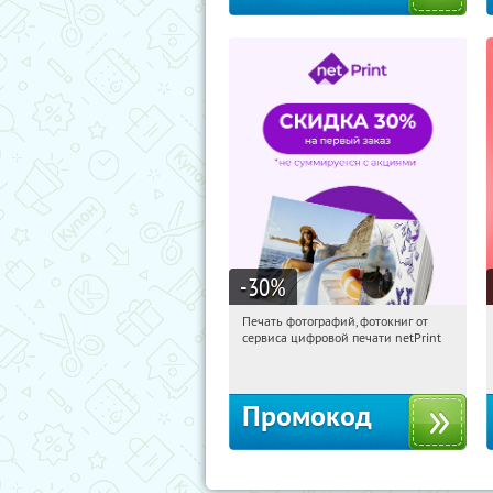
-30
%
Печать фотографий, фотокниг от
12:48:19
Получили:
4
сервиса цифровой печати netPrint
Россия
Промокод