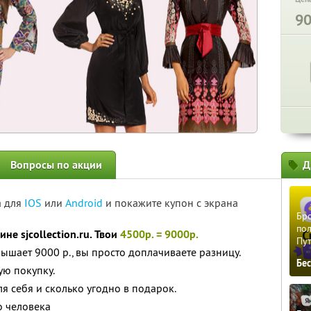
9
Вопросы по акции
Д
а для
IOS
или
Android
и покажите купон с экрана
Бро
пол
не sjcollection.ru. Твои
4500р. = 9000р.
Пу
ышает 9000 р., вы просто доплачиваете разницу.
Бе
ю покупку.
я себя и сколько угодно в подарок.
о человека