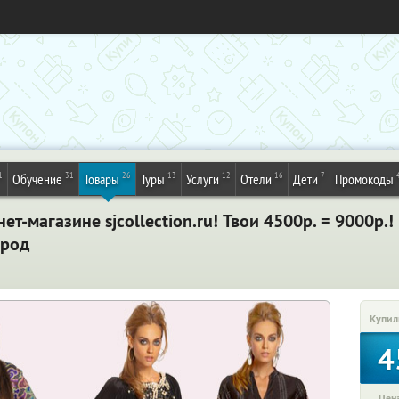
1
31
26
13
12
16
7
Обучение
Товары
Туры
Услуги
Отели
Дети
Промокоды
ет-магазине sjcollection.ru! Твои 4500р. = 9000р.
ород
Купил
4
Цена