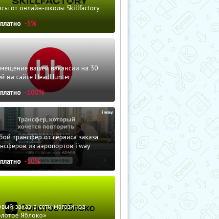
сы от онлайн-школы Skillfactory
сплатно
-5%
змещение вашей вакансии на 30
й на сайте HeadHunter
сплатно
-100%
ой трансфер от сервиса заказа
нсферов из аэропортов i'way
сплатно
-10%
вый заказ в сети магазинов
олотое Яблоко»