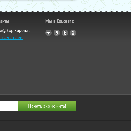
такты
Мы в Соцсетях
si@kupikupon.ru
аться с нами