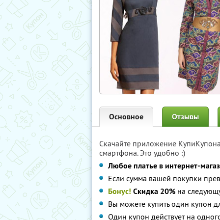
Основное
Отзывы
Скачайте приложение КупиКупон
смартфона. Это удобно :)
Любое платье в интернет-магази
Если сумма вашей покупки прев
Бонус!
Cкидка 20%
на следующу
Вы можете купить один купон дл
Один купон действует на одног