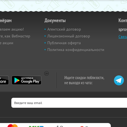
тнёрам
Документы
Кон
елаем акцию!
Агентский договор
spro
е, как Вебмастер
Лицензионный договор
Связ
е акции
Публичная оферта
Политика конфиденциальности
Ищите скидки поблизости,
не выходя из чата: