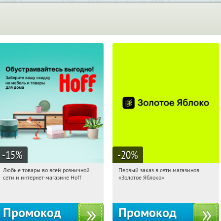
-15
%
-20
%
Любые товары во всей розничной
Первый заказ в сети магазинов
12:48:19
Получили:
83
12:48:19
Получи первым!
сети и интернет-магазине Hoff
«Золотое Яблоко»
Москва, 1-й Волоколамский проезд,
Россия
10с1
Промокод
Промокод