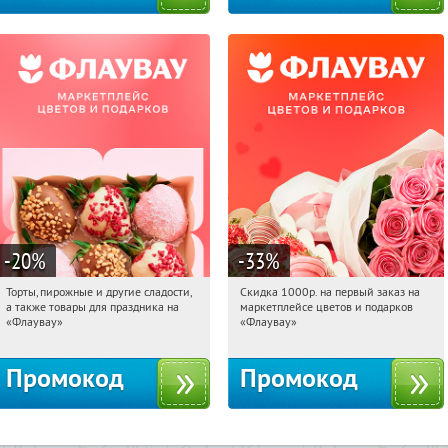
-20
%
-33
%
Торты, пирожные и другие сладости,
Скидка 1000р. на первый заказ на
12:48:19
Получили:
6
12:48:19
Получили:
18
а также товары для праздника на
маркетплейсе цветов и подарков
Россия
Россия
«Флаувау»
«Флаувау»
Промокод
Промокод