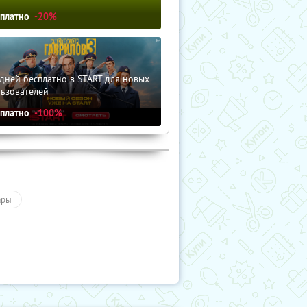
сплатно
-20%
дней бесплатно в START для новых
льзователей
сплатно
-100%
ары