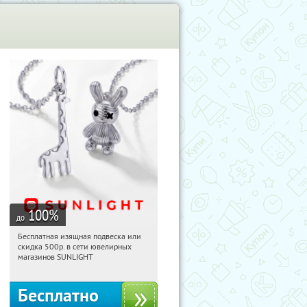
100
%
до
Бесплатная изящная подвеска или
12:48:19
Получили:
74
скидка 500р. в сети ювелирных
Россия
магазинов SUNLIGHT
Бесплатно