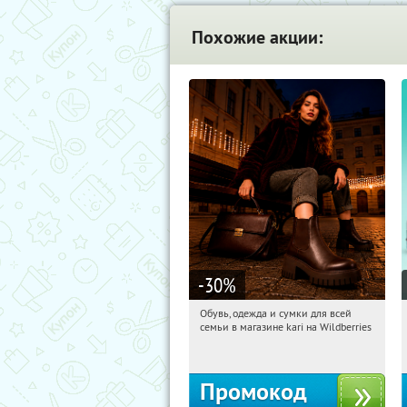
Похожие акции:
-30
%
Обувь, одежда и сумки для всей
12:48:19
Получили:
32
семьи в магазине kari на Wildberries
Россия
Промокод