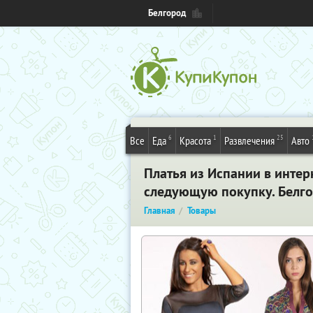
Белгород
6
1
25
Все
Еда
Красота
Развлечения
Авто
Платья из Испании в интерн
следующую покупку. Белг
Главная
Товары