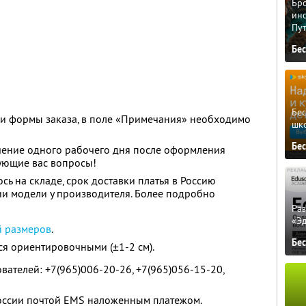
Бро
ино
Пу
Бе
Бе
ии формы заказа, в поле «Примечания» необходимо
шк
Бе
чение одного рабочего дня после оформления
есующие вас вопросы!
сь на складе, срок доставки платья в Россию
чии модели у производителя. Более подробно
.
Ра
«Э
й размеров
.
Бе
я ориентировочными (±1-2 см).
вателей: +7(965)006-20-26, +7(965)056-15-20,
России почтой EMS наложенным платежом.