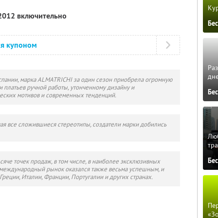
Кур
 2012 включительно
Бе
ся купоном
Ра
дне
спании, марка ALMATRICHI за один сезон приобрела огромную
 платьев ручной работы, утонченному дизайну и
Бе
еских мотивов и современных тенденций.
мая все сложившиеся стереотипы, создатели марки добились
Люб
тра
Бе
сяче точек продаж, в том числе, в наиболее эксклюзивных
 международный рынок оказался также весьма успешным, и
Греции, Италии, Франции, Португалии и других странах.
Пер
«З