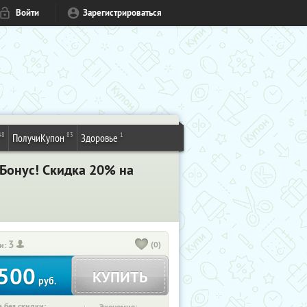
Войти
Зарегистрироваться
48
83
1
ПолучиКупон
Здоровье
! Бонус! Cкидка 20% на
3
(0)
и:
500
КУПИТЬ
руб.
 без скидки: