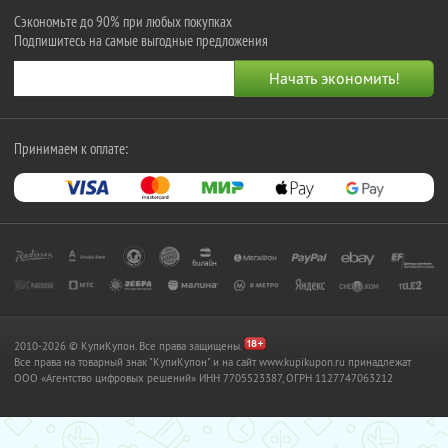
Сэкономьте до 90% при любых покупках
Подпишитесь на самые выгодные предложения
Принимаем к оплате:
2010-2026 © КупиКупон. Все права защищены.
Все права на товарный знак "КупиКупон" и на сайт www.kupikupon.ru принадлежат
OOO «Агентство цифровых решений» ИНН 7705523387, ОГРН 1127747063212