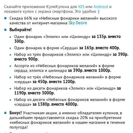
Скачайте приложение КупиКупона для
IOS
или
Android
и
покажите купон с экрана смартфона. Это удобно :)
Скидка 66% на «Небесные фонарики желаний» высокого
качества от интернет-магазина
Sky Desire
Выбирайте!
Один фонарик «Эллипс» или «Цилиндр»
за 135р. вместо
300р.
Один фонарик в форме «Сердца»
за 165р. вместо 400р.
Набор из трёх фонариков «Эллипс» или «Цилиндр»
за 390р.
вместо 900р.
Ассорти из «Небесных фонариков желаний» в форме
сердца, эллипса и цилиндра
за 390р. вместо 1000р.
Набор из трёх «Небесных фонариков желаний» в форме
«сердца»
за 450р. вместо 1200р.
Набор из десяти фонариков «Эллипс» или «Цилиндр»
за
1190р. вместо 3000р.
Набор из десяти «Небесных фонариков желаний» в форме
«сердца»
за 1380р. вместо 4000р.
Бонус!
Участникам акции, а именно обладателям купонов, в
дальнейшем предоставляется скидка 20% на приобретение
«небесных фонариков желаний» в нашем магазине в течение
полугода!