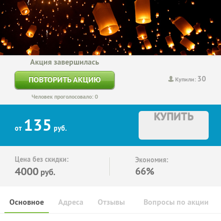
Акция завершилась
30
ПОВТОРИТЬ АКЦИЮ
Купили:
Человек проголосовало: 0
КУПИТЬ
135
от
руб.
Цена без скидки:
Экономия:
4000
66%
руб.
Основное
Адреса
Отзывы
Вопросы по акции