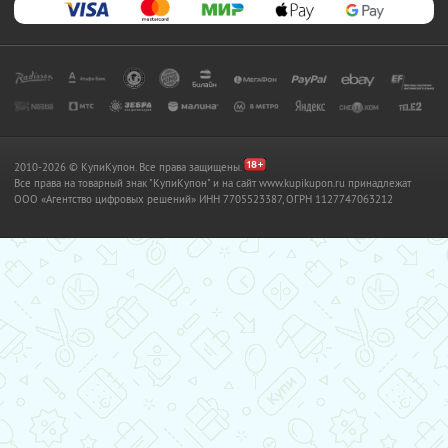
2010-2026 © КупиКупон. Все права защищены.
Все права на товарный знак "КупиКупон" и на сайт www.kupikupon.ru принадлежат
OOO «Агентство цифровых решений» ИНН 7705523387, ОГРН 1127747063212