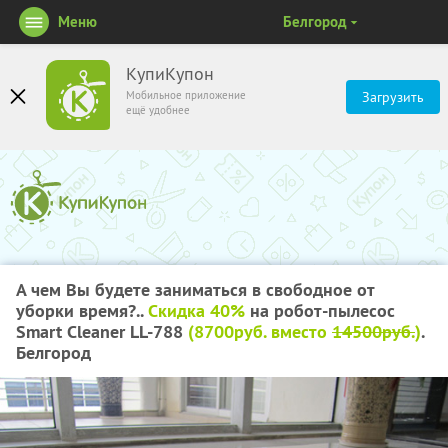
Меню
Белгород
КупиКупон
Мобильное приложение
Загрузить
ещё удобнее
А чем Вы будете заниматься в свободное от
уборки время?..
Скидка 40%
на робот-пылесос
Smart Сleaner LL-788
(8700руб. вместо
14500руб.
)
.
Белгород