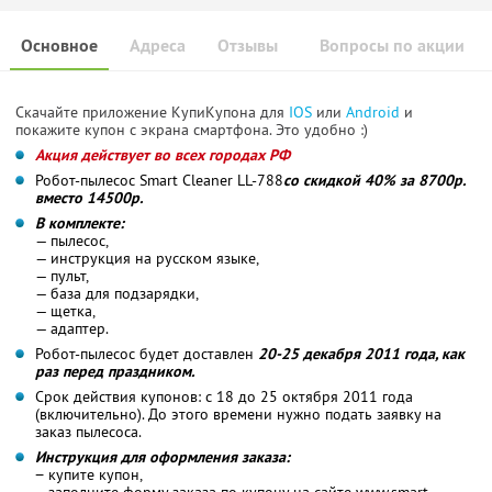
Основное
Адреса
Отзывы
Вопросы по акции
Скачайте приложение КупиКупона для
IOS
или
Android
и
покажите купон с экрана смартфона. Это удобно :)
Акция действует во всех городах РФ
Робот-пылесос Smart Cleaner LL-788
со скидкой 40% за 8700р.
вместо 14500р.
В комплекте:
— пылесос,
— инструкция на русском языке,
— пульт,
— база для подзарядки,
— щетка,
— адаптер.
Робот-пылесос будет доставлен
20-25 декабря 2011 года, как
раз перед праздником.
Срок действия купонов: с 18 до 25 октября 2011 года
(включительно). До этого времени нужно подать заявку на
заказ пылесоса.
Инструкция для оформления заказа:
− купите купон,
− заполните форму заказа по купону на сайте www.smart-