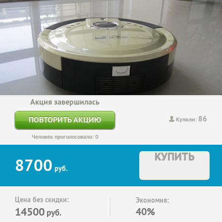
Акция завершилась
86
ПОВТОРИТЬ АКЦИЮ
Купили:
Человек проголосовало: 0
КУПИТЬ
8700
руб.
Цена без скидки:
Экономия:
14500
40%
руб.