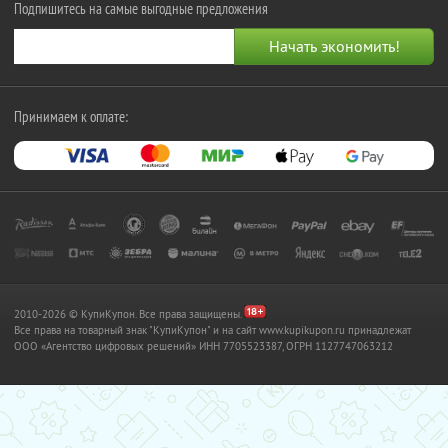
Подпишитесь на самые выгодные предложения
Принимаем к оплате:
2010-2026 © КупиКупон. Все права защищены.
Все права на товарный знак "КупиКупон" и на сайт www.kupikupon.ru принадлежат
OOO «Агентство цифровых решений» ИНН 7705523387, ОГРН 1127747063212