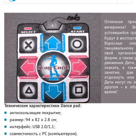
Отличное при
вечеринок! 
устоявшийся гр
будут в восторге
Взрослые смо
танцевальному
свой организ
форме, а также 
движения. Дети,
скакать, а так
занятие, дав
отдохнуть или
Дети могут по о
другом – в об
время!
Технические характеристики Dance pad:
антискользящее покрытие;
размер: 94 х 82 х 2.8 см;
интерфейс: USB 2.0/1.1;
совместимость с PC (компьютером).