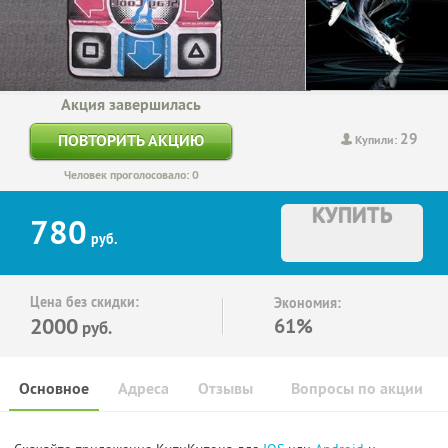
Акция завершилась
29
ПОВТОРИТЬ АКЦИЮ
Купили:
Человек проголосовало: 0
КУПИТЬ
780
руб.
Цена без скидки:
Экономия:
2000
61%
руб.
Основное
Адреса
Отзывы
Вопросы по акции