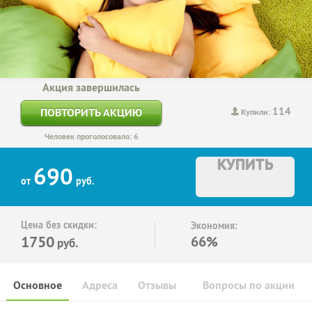
Акция завершилась
114
ПОВТОРИТЬ АКЦИЮ
Купили:
Человек проголосовало: 6
КУПИТЬ
690
от
руб.
Цена без скидки:
Экономия:
1750
66%
руб.
Основное
Адреса
Отзывы
Вопросы по акции