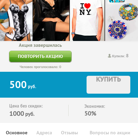
Акция завершилась
8
ПОВТОРИТЬ АКЦИЮ
Купили:
Человек проголосовало: 0
КУПИТЬ
500
руб.
Цена без скидки:
Экономия:
1000
50%
руб.
Основное
Адреса
Отзывы
Вопросы по акции