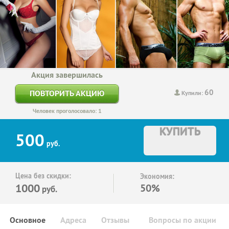
Акция завершилась
60
ПОВТОРИТЬ АКЦИЮ
Купили:
Человек проголосовало: 1
КУПИТЬ
500
руб.
Цена без скидки:
Экономия:
1000
50%
руб.
Основное
Адреса
Отзывы
Вопросы по акции