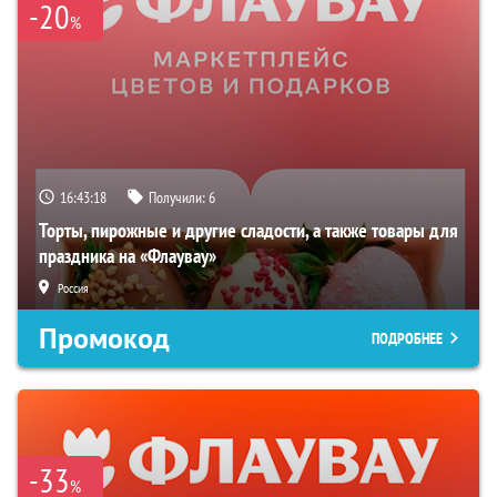
-20
%
16:43:17
Получили:
6
Торты, пирожные и другие сладости, а также товары для
праздника на «Флаувау»
Россия
Промокод
ПОДРОБНЕЕ
-33
%