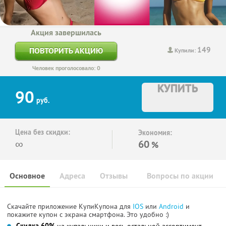
Акция завершилась
149
ПОВТОРИТЬ АКЦИЮ
Купили:
Человек проголосовало: 0
КУПИТЬ
90
руб.
Цена без скидки:
Экономия:
∞
60
%
Основное
Адреса
Отзывы
Вопросы по акции
Скачайте приложение КупиКупона для
IOS
или
Android
и
покажите купон с экрана смартфона. Это удобно :)
Cкидка 60%
на купальники и весь остальной ассортимент