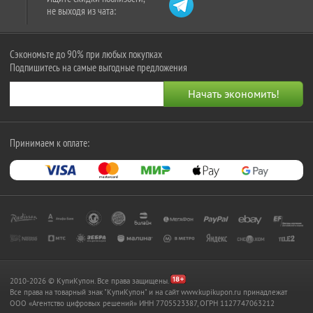
не выходя из чата:
Сэкономьте до 90% при любых покупках
Подпишитесь на самые выгодные предложения
Принимаем к оплате:
2010-2026 © КупиКупон. Все права защищены.
Все права на товарный знак "КупиКупон" и на сайт www.kupikupon.ru принадлежат
OOO «Агентство цифровых решений» ИНН 7705523387, ОГРН 1127747063212