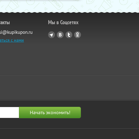
такты
Мы в Соцсетях
si@kupikupon.ru
аться с нами