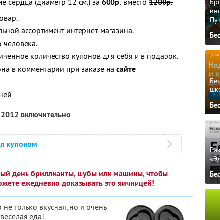
е сердца (диаметр 12 см.) за
600р.
вместо
1200р.
Бро
ино
овар.
Пу
льной ассортимент интернет-магазина.
Бе
 человека.
ченное количество купонов для себя и в подарок.
она в комментарии при заказе на
сайте
Бе
шк
дней
Бе
я 2012 включительно
ся купоном
Ра
«Э
дый день бриллианты, шубы или машины, чтобы
Бе
ожете ежедневно доказывать это яичницей!
о не только вкусная, но и очень
 веселая еда!