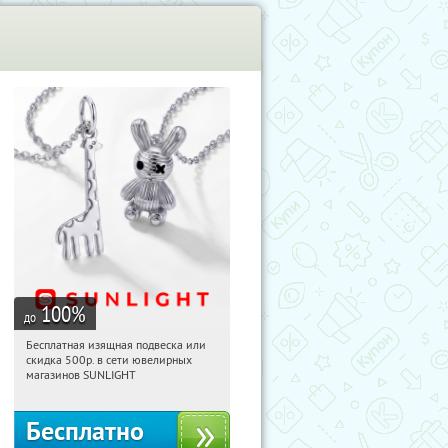
100
%
до
Бесплатная изящная подвеска или
21:18:12
Получили:
74
скидка 500р. в сети ювелирных
Россия
магазинов SUNLIGHT
Бесплатно