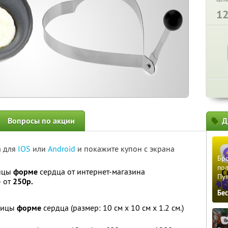
1
Вопросы по акции
Д
а для
IOS
или
Android
и покажите купон с экрана
Бро
пол
ницы
форме
сердца от интернет-магазина
Пу
» от
250р.
Бе
чницы
форме
сердца (размер: 10 cм x 10 cм x 1.2 cм.)