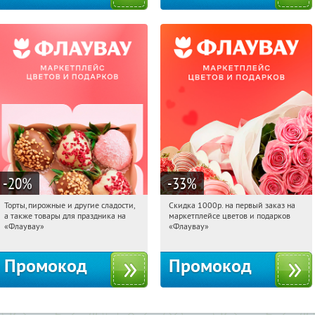
-20
%
-33
%
Торты, пирожные и другие сладости,
Скидка 1000р. на первый заказ на
21:18:12
Получили:
6
21:18:12
Получили:
18
а также товары для праздника на
маркетплейсе цветов и подарков
Россия
Россия
«Флаувау»
«Флаувау»
Промокод
Промокод