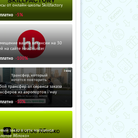
сы от онлайн-школы Skillfactory
сплатно
-5%
змещение вашей вакансии на 30
й на сайте HeadHunter
сплатно
-100%
ой трансфер от сервиса заказа
нсферов из аэропортов i'way
сплатно
-10%
вый заказ в сети магазинов
олотое Яблоко»