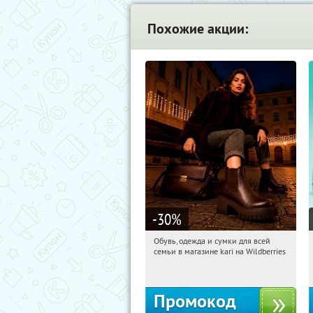
Похожие акции:
-30
%
Обувь, одежда и сумки для всей
21:18:12
Получили:
31
семьи в магазине kari на Wildberries
Россия
Промокод