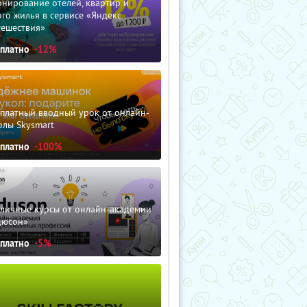
нирование отелей, квартир и
го жилья в сервисе «Яндекс
тешествия»
сплатно
-12%
сплатный вводный урок от онлайн-
олы Skysmart
сплатно
-100%
зличные курсы от онлайн-академии
дюсон»
сплатно
-5%