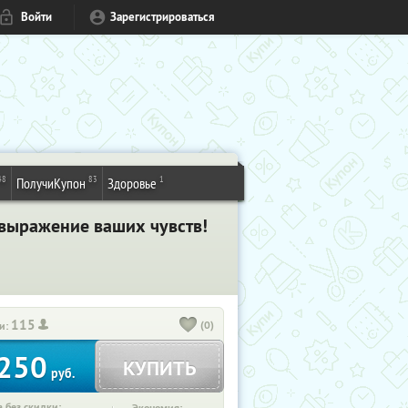
Войти
Зарегистрироваться
48
83
1
ПолучиКупон
Здоровье
 выражение ваших чувств!
115
(0)
и:
250
КУПИТЬ
руб.
 без скидки: