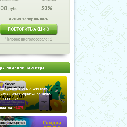
Экономия:
200
50%
руб.
Акция завершилась
ПОВТОРИТЬ АКЦИЮ
Человек проголосовало: 1
ругие акции партнера
нирование отеля для всех
ьзователей сервиса «Яндекс
тешествия»
сплатно
-10%