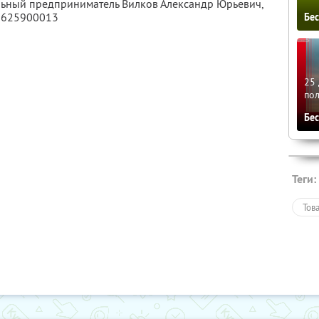
льный предприниматель Вилков Александр Юрьевич,
5625900013
Бе
25 
по
Бе
Теги:
Тов