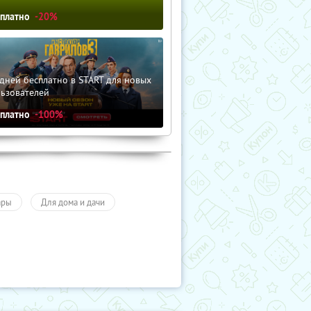
сплатно
-20%
дней бесплатно в START для новых
льзователей
сплатно
-100%
ары
Для дома и дачи