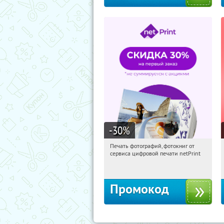
-30
%
Печать фотографий, фотокниг от
21:18:12
Получили:
4
сервиса цифровой печати netPrint
Россия
Промокод