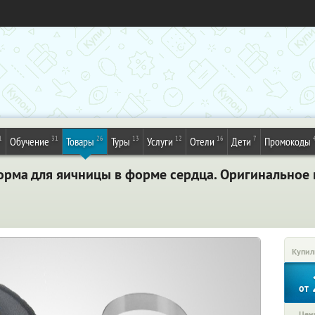
1
31
26
13
12
16
7
Обучение
Товары
Туры
Услуги
Отели
Дети
Промокоды
орма для яичницы в форме сердца. Оригинальное
Купил
от
Цена