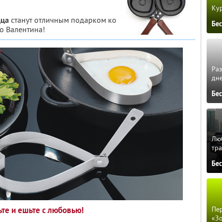
Кур
дца
станут отличным подарком ко
Бе
о Валентина!
Ра
дне
Бе
Люб
тра
Бе
ьте и ешьте с любовью!
Пер
«З