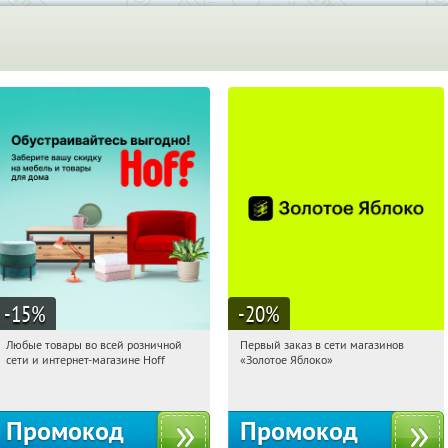
-15
%
-20
%
Любые товары во всей розничной
Первый заказ в сети магазинов
21:18:12
Получили:
83
21:18:12
Получи первым!
сети и интернет-магазине Hoff
«Золотое Яблоко»
Москва, 1-й Волоколамский проезд,
Россия
10с1
Промокод
Промокод