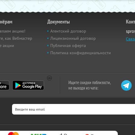
тнёрам
Документы
Кон
елаем акцию!
Агентский договор
spro
е, как Вебмастер
Лицензионный договор
Связ
е акции
Публичная оферта
Политика конфиденциальности
Ищите скидки поблизости,
не выходя из чата: