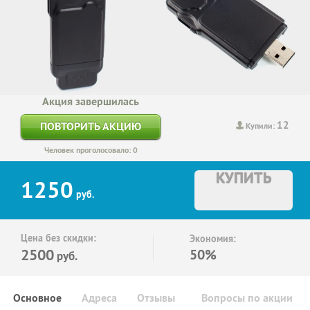
Акция завершилась
12
ПОВТОРИТЬ АКЦИЮ
Купили:
Человек проголосовало: 0
КУПИТЬ
1250
руб.
Цена без скидки:
Экономия:
2500
50%
руб.
Основное
Адреса
Отзывы
Вопросы по акции