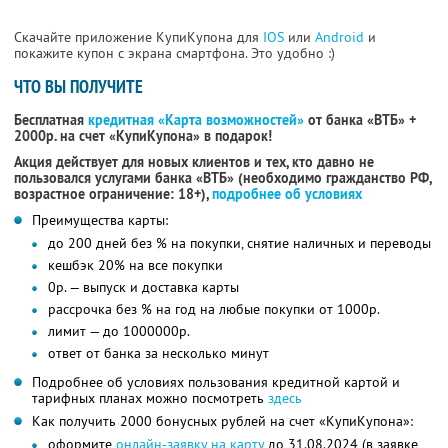
Скачайте приложение КупиКупона для
IOS
или
Android
и
покажите купон с экрана смартфона. Это удобно :)
ЧТО ВЫ ПОЛУЧИТЕ
Бесплатная
кредитная «Карта возможностей»
от банка «ВТБ» +
2000р. на счет «КупиКупона» в подарок!
Акция действует для новых клиентов и тех, кто давно не
пользовался услугами банка «ВТБ» (необходимо гражданство РФ,
возрастное ограничение: 18+),
подробнее об условиях
Преимущества карты:
до 200 дней без % на покупки, снятие наличных и переводы
кешбэк 20% на все покупки
0р. — выпуск и доставка карты
рассрочка без % на год на любые покупки от 1000р.
лимит — до 1000000р.
ответ от банка за несколько минут
Подробнее об условиях пользования кредитной картой и
тарифных планах можно посмотреть
здесь
Как получить 2000 бонусных рублей на счет «КупиКупона»:
оформите
онлайн-заявку на карту
до 31.08.2024 (в заявке