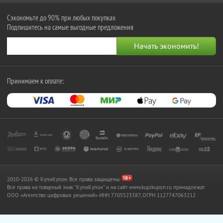
Сэкономьте до 90% при любых покупках
Подпишитесь на самые выгодные предложения
Принимаем к оплате:
2010-2026 © КупиКупон. Все права защищены.
Все права на товарный знак "КупиКупон" и на сайт www.kupikupon.ru принадлежат
OOO «Агентство цифровых решений» ИНН 7705523387, ОГРН 1127747063212