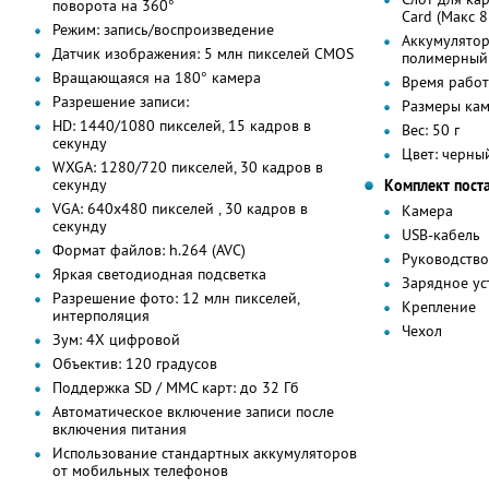
поворота на 360°
Card (Макс 8
Режим: запись/воспроизведение
Аккумулятор
Датчик изображения: 5 млн пикселей CMOS
полимерный
Вращающаяся на 180° камера
Время работ
Разрешение записи:
Размеры кам
HD: 1440/1080 пикселей, 15 кадров в
Вес: 50 г
секунду
Цвет: черны
WXGA: 1280/720 пикселей, 30 кадров в
секунду
Комплект пост
VGA: 640x480 пикселей , 30 кадров в
Камера
секунду
USB-кабель
Формат файлов: h.264 (AVC)
Руководство
Яркая светодиодная подсветка
Зарядное ус
Разрешение фото: 12 млн пикселей,
Крепление
интерполяция
Чехол
Зум: 4Х цифровой
Объектив: 120 градусов
Поддержка SD / MMC карт: до 32 Гб
Автоматическое включение записи после
включения питания
Использование стандартных аккумуляторов
от мобильных телефонов