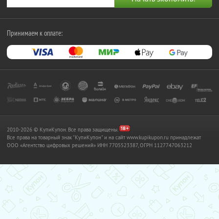
Принимаем к оплате:
2010-2026 © КупиКупон. Все права защищены.
Все права на товарный знак "КупиКупон" и на сайт www.kupikupon.ru принадлежат
OOO «Агентство цифровых решений» ИНН 7705523387, ОГРН 1127747063212