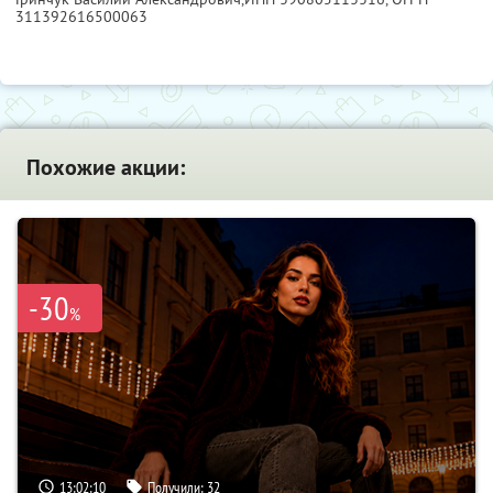
311392616500063
Похожие акции:
-30
%
13:02:09
Получили:
32