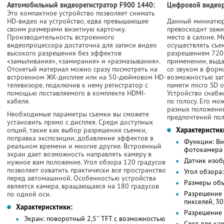
Автомобильный видеорегистратор F900 1440:
Цифровой видеор
Это компактное устройство позволяет снимать
HD-видео на устройство, едва превышающее
Данный миниатюр
своим размерами визитную карточку.
превосходит зажи
Производительность встроенного
место в салоне. 
видеопроцессора достаточна для записи видео
осуществлять съе
высокого разрешения без эффектов
разрешением 720
«замыливания», «замирания» и «размазывания».
применении, выда
Отснятый материал можно сразу посмотреть на
со звуком в форм
встроенном ЖК-дисплее или на 50-дюймовом HD-
возможностью зап
телевизоре, подключив к нему регистратор с
памяти micro SD о
помощью поставляемого в комплекте HDMI-
Устройство снабж
кабеля.
по голосу. Его мо
разных положения
Необходимые параметры съемки вы сможете
предпочтений пол
установить прямо с дисплея. Среди доступных
опций, такие как выбор разрешения съемки,
Характеристик
поправка экспозиции, добавление эффектов в
Функции: Ви
реальном времени и многие другие. Встроенный
фотокамера
экран дает возможность направлять камеру в
Датчик изоб
нужное вам положение. Угол обзора 120 градусов
позволяет охватить практически все пространство
Угол обзора:
перед автомашиной. Особенностью устройства
Размеры объ
является камера, вращающаяся на 180 градусов
Разрешение 
по одной оси.
пикселей, 30
Характерисктики:
Разрешение 
Экран: поворотный 2,5’’ TFT с возможностью
Слот для кар