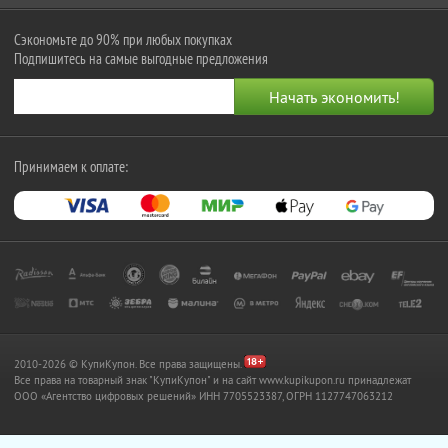
Сэкономьте до 90% при любых покупках
Подпишитесь на самые выгодные предложения
Принимаем к оплате:
2010-2026 © КупиКупон. Все права защищены.
Все права на товарный знак "КупиКупон" и на сайт www.kupikupon.ru принадлежат
OOO «Агентство цифровых решений» ИНН 7705523387, ОГРН 1127747063212