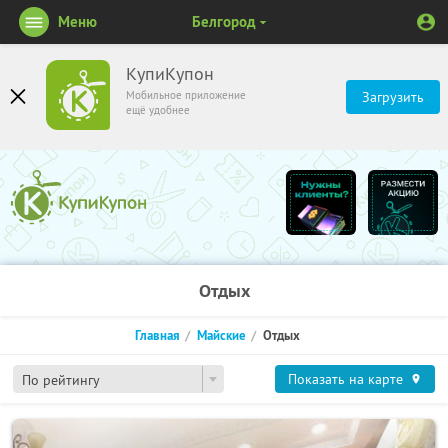
Меню
Белгород
КупиКупон
Мобильное приложение
Загрузить
ещё удобнее
Отдых
Главная
Майские
Отдых
Показать на карте
По рейтингу