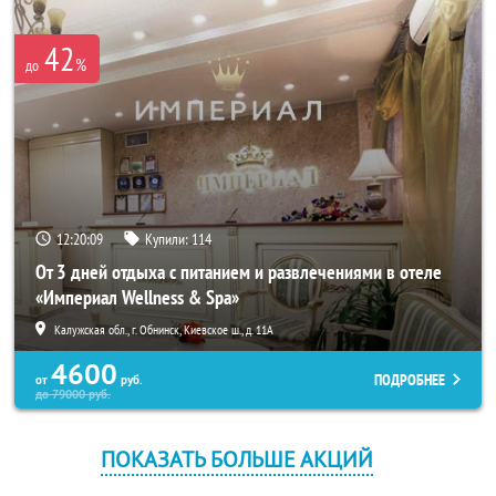
42
%
до
12:20:08
Купили:
114
От 3 дней отдыха с питанием и развлечениями в отеле
«Империал Wellness & Spa»
Калужская обл., г. Обнинск, Киевское ш., д. 11А
4600
ПОДРОБНЕЕ
от
руб.
до
79000
руб.
ПОКАЗАТЬ БОЛЬШЕ АКЦИЙ