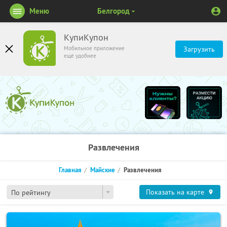
Меню
Белгород
КупиКупон
Мобильное приложение
Загрузить
ещё удобнее
Развлечения
Главная
Майские
Развлечения
Показать на карте
По рейтингу