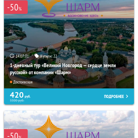
-50
%
14:07:01
Купили:
22
1-дневный тур «Великий Новгород — сердце земли
русской» от компании «Шарм»
Достоевская
420
ПОДРОБНЕЕ
руб.
3300
руб.
-50
%