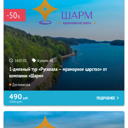
-50
%
14:07:01
Купили:
48
1-дневный тур «Рускеала — мраморное царство» от
компании «Шарм»
Достоевская
490
ПОДРОБНЕЕ
руб.
3900
руб.