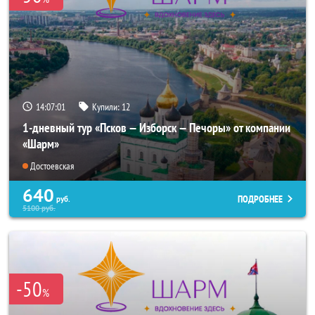
14:07:01
Купили:
12
1-дневный тур «Псков — Изборск — Печоры» от компании
«Шарм»
Достоевская
640
ПОДРОБНЕЕ
руб.
5100
руб.
-50
%