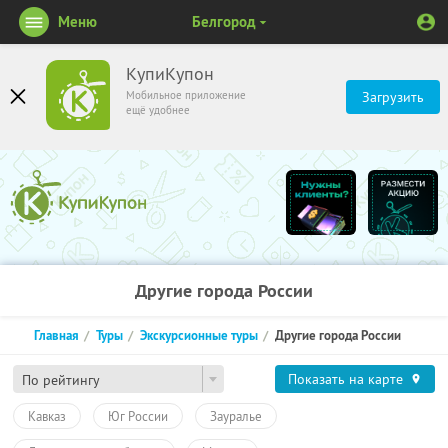
Меню
Белгород
КупиКупон
Мобильное приложение
Загрузить
ещё удобнее
Другие города России
Главная
Туры
Экскурсионные туры
Другие города России
Показать на карте
По рейтингу
Кавказ
Юг России
Зауралье