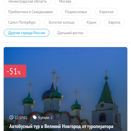
Ленинградская область
Москва
Прибалтика и Скандинавия
Подмосковье
Карелия
Санкт-Петербург
Золотое кольцо
Крым
Европа
Другие города России
Дальний восток
-51
%
12:57:02
Купили:
2
Автобусный тур в Великий Новгород от туроператора