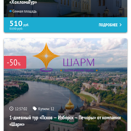
«ХохломаТур»
Сенная площадь
510
ПОДРОБНЕЕ
руб.
5190
руб.
-50
%
12:57:02
Купили:
12
1-дневный тур «Псков — Изборск — Печоры» от компании
«Шарм»