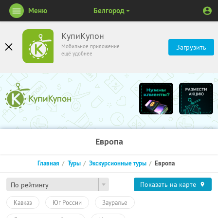
Меню
Белгород
КупиКупон
Мобильное приложение
Загрузить
ещё удобнее
Европа
Главная
Туры
Экскурсионные туры
Европа
Показать на карте
По рейтингу
Кавказ
Юг России
Зауралье