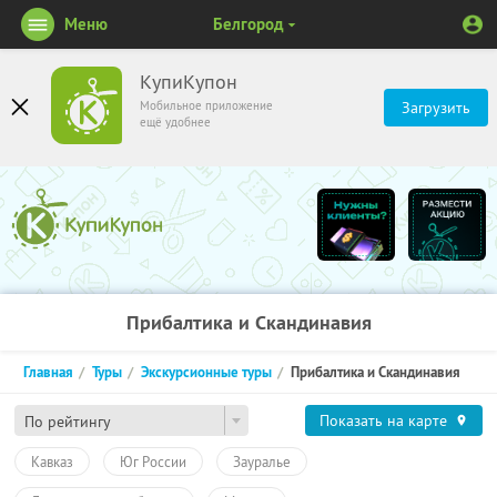
Меню
Белгород
КупиКупон
Мобильное приложение
Загрузить
ещё удобнее
Прибалтика и Скандинавия
Главная
Туры
Экскурсионные туры
Прибалтика и Скандинавия
Показать на карте
По рейтингу
Кавказ
Юг России
Зауралье