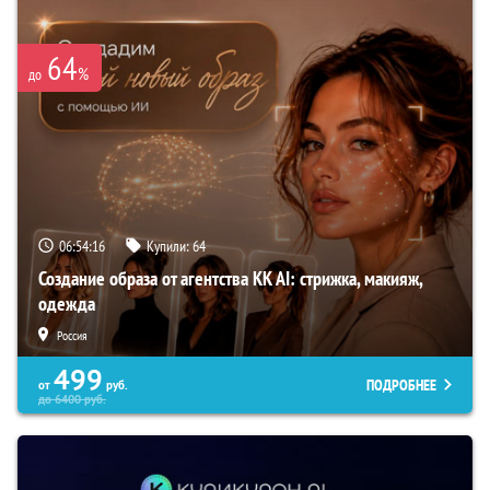
64
%
до
06:54:15
Купили:
64
Создание образа от агентства KK AI: стрижка, макияж,
одежда
Россия
499
ПОДРОБНЕЕ
от
руб.
до
6400
руб.