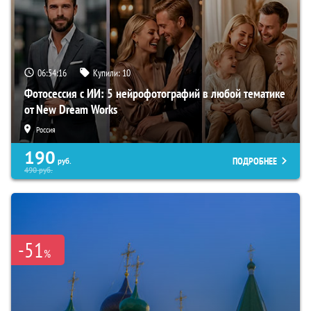
06:54:15
Купили:
10
Фотосессия с ИИ: 5 нейрофотографий в любой тематике
от New Dream Works
Россия
190
ПОДРОБНЕЕ
руб.
490
руб.
-51
%