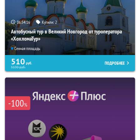
06:54:15
Купили:
2
Автобусный тур в Великий Новгород от туроператора
«ХохломаТур»
Сенная площадь
510
ПОДРОБНЕЕ
руб.
5190
руб.
-100
%