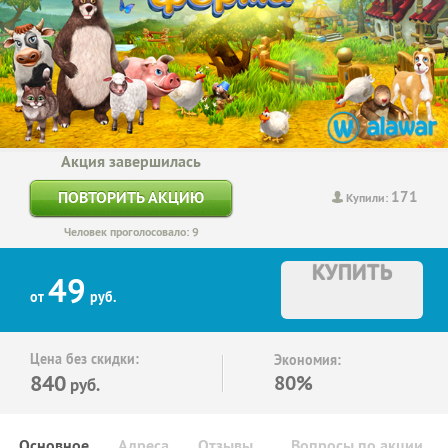
Акция завершилась
171
ПОВТОРИТЬ АКЦИЮ
Купили:
Человек проголосовало: 9
КУПИТЬ
49
от
руб.
Цена без скидки:
Экономия:
840
80%
руб.
Основное
Адреса
Отзывы
Вопросы по акции