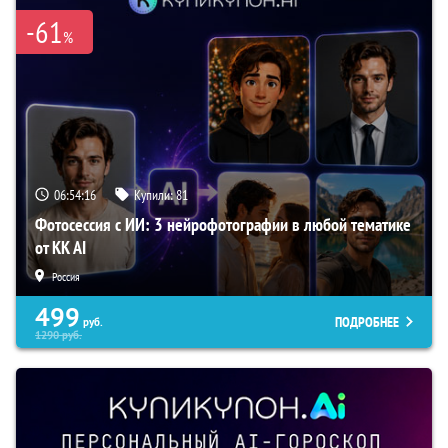
-61
%
06:54:15
Купили:
81
Фотосессия с ИИ: 3 нейрофотографии в любой тематике
от KK AI
Россия
499
ПОДРОБНЕЕ
руб.
1290
руб.