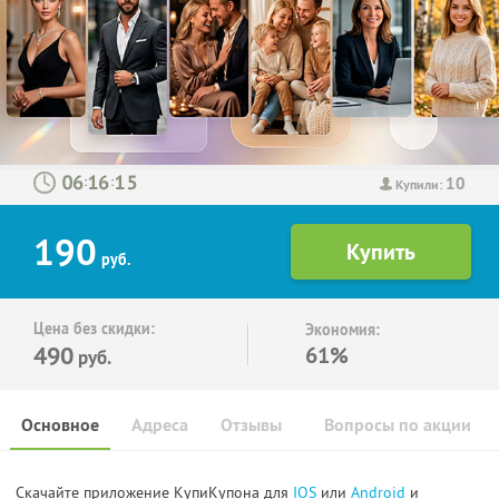
10
:
:
Купили:
190
руб.
Цена без скидки:
Экономия:
490
61%
руб.
Основное
Адреса
Отзывы
Вопросы по акции
Скачайте приложение КупиКупона для
IOS
или
Android
и