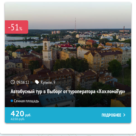
-51
%
09:16:11
Купили:
9
Автобусный тур в Выборг от туроператора «ХохломаТур»
Сенная площадь
420
ПОДРОБНЕЕ
руб.
4230
руб.