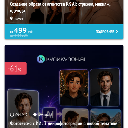
Создание образа от агентства KK AI: стрижка, макияж,
одежда
Россия
499
ПОДРОБНЕЕ
от
руб.
до
6400
руб.
-61
%
09:16:11
Купили:
81
Фотосессия с ИИ: 3 нейрофотографии в любой тематике