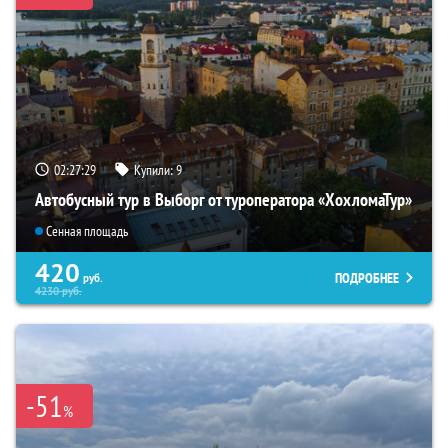
02:27:28
Купили:
9
Автобусный тур в Выборг от туроператора «ХохломаТур»
Сенная площадь
420
ПОДРОБНЕЕ
руб.
4230
руб.
-51
%