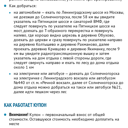
Как добраться:
на автомобиле — ехать по Ленинградскому шоссе из Москвы,
не доезжая до Солнечногорска, после 58 км вы увидите
указатель на Пятницкое шоссе и санаторий ВМФ, где
следует повернуть по указателю на Пятницкое шоссе на
мост, доехать до Т-образного перекрестка и повернуть
налево, где хорошо видна церковь в деревню Обухово,
доехать до церкви и сразу повернуть по указателю направо
на деревню Колтышево и деревню Рахманово, далее
проехать деревню Кривцово и деревню Якиманку, после 9
км вы увидите радиотрансляционную вышку и затем
указатель на дом отдыха с левой стороны дороги, где
следует свернуть направо и ехать по лесу до дома отдыха
около 1 км
на электричке или автобусе — доехать до Солнечногорска
на электричке с Ленинградского вокзала или автобусом
№440 от ст. м. «Речной вокзал», далее от Солнечногорска до
дома отдыха можно добраться на такси или автобусе №21,
далее идти пешком через лес
КАК РАБОТАЕТ КУПОН
Внимание!
Купон — первоначальный взнос от общей
стоимости. Оставшуюся стоимость необходимо доплатить на
месте