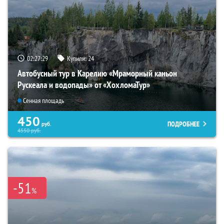
02:27:28
Купили:
24
Автобусный тур в Карелию «Мраморный каньон
Рускеала и водопады» от «ХохломаТур»
Сенная площадь
450
ПОДРОБНЕЕ
руб.
4550
руб.
-51
%