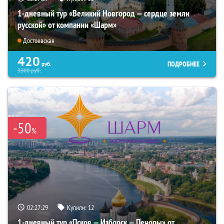
1-дневный тур «Великий Новгород — сердце земли
русской» от компании «Шарм»
Достоевская
420
ПОДРОБНЕЕ
руб.
3300
руб.
-50
%
02:27:28
Купили:
12
1-дневный тур «Псков — Изборск — Печоры» от