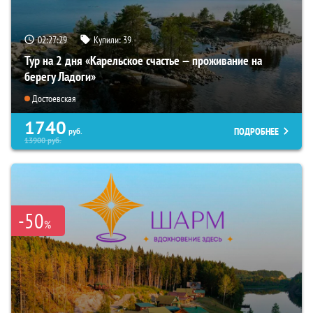
02:27:28
Купили:
39
Тур на 2 дня «Карельское счастье — проживание на
берегу Ладоги»
Достоевская
1740
ПОДРОБНЕЕ
руб.
13900
руб.
-50
%