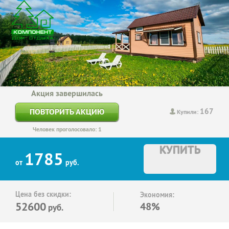
Акция завершилась
167
ПОВТОРИТЬ АКЦИЮ
Купили:
Человек проголосовало: 1
КУПИТЬ
1785
от
руб.
Цена без скидки:
Экономия:
52600
48%
руб.