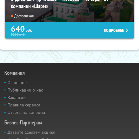
компании «Шарм»
Достоевская
640
ПОДРОБНЕЕ
руб.
5100
руб.
Компания
Основное
Публикации о нас
Вакансии
Правила сервиса
Ответы на вопросы
Бизнес-Партнёрам
Давайте сделаем акцию!