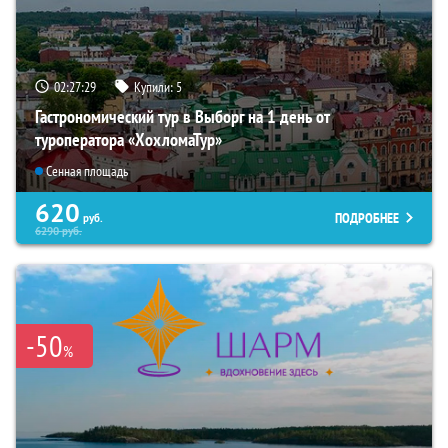
02:27:28
Купили:
5
Гастрономический тур в Выборг на 1 день от
туроператора «ХохломаТур»
Сенная площадь
620
ПОДРОБНЕЕ
руб.
6290
руб.
-50
%