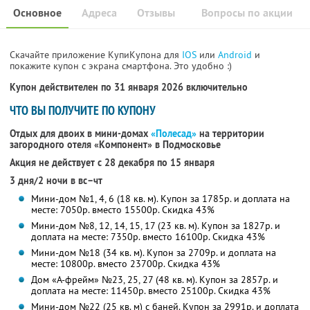
Основное
Адреса
Отзывы
Вопросы по акции
Скачайте приложение КупиКупона для
IOS
или
Android
и
покажите купон с экрана смартфона. Это удобно :)
Купон действителен по 31 января 2026 включительно
ЧТО ВЫ ПОЛУЧИТЕ ПО КУПОНУ
Отдых для двоих в мини-домах
«Полесад»
на территории
загородного отеля «Компонент» в Подмосковье
Акция не действует с 28 декабря по 15 января
3 дня/2 ночи в вс–чт
Мини-дом №1, 4, 6 (18 кв. м). Купон за 1785р. и доплата на
месте: 7050р. вместо 15500р. Скидка 43%
Мини-дом №8, 12, 14, 15, 17 (23 кв. м). Купон за 1827р. и
доплата на месте: 7350р. вместо 16100р. Скидка 43%
Мини-дом №18 (34 кв. м). Купон за 2709р. и доплата на
месте: 10800р. вместо 23700р. Скидка 43%
Дом «А-фрейм» №23, 25, 27 (48 кв. м). Купон за 2857р. и
доплата на месте: 11450р. вместо 25100р. Скидка 43%
Мини-дом №22 (25 кв. м) с баней. Купон за 2991р. и доплата