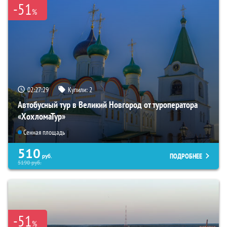
-51
%
02:27:28
Купили:
2
Автобусный тур в Великий Новгород от туроператора
«ХохломаТур»
Сенная площадь
510
ПОДРОБНЕЕ
руб.
5190
руб.
-51
%