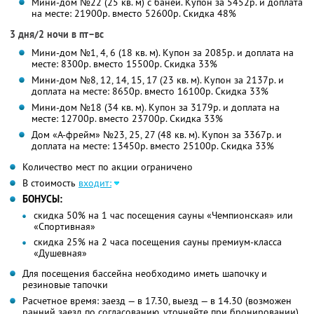
Мини-дом №22 (25 кв. м) с баней. Купон за 5452р. и доплата
на месте: 21900р. вместо 52600р. Скидка 48%
3 дня/2 ночи в пт–вс
Мини-дом №1, 4, 6 (18 кв. м). Купон за 2085р. и доплата на
месте: 8300р. вместо 15500р. Скидка 33%
Мини-дом №8, 12, 14, 15, 17 (23 кв. м). Купон за 2137р. и
доплата на месте: 8650р. вместо 16100р. Скидка 33%
Мини-дом №18 (34 кв. м). Купон за 3179р. и доплата на
месте: 12700р. вместо 23700р. Скидка 33%
Дом «А-фрейм» №23, 25, 27 (48 кв. м). Купон за 3367р. и
доплата на месте: 13450р. вместо 25100р. Скидка 33%
Количество мест по акции ограничено
В стоимость
входит:
БОНУСЫ:
скидка 50% на 1 час посещения сауны «Чемпионская» или
«Спортивная»
скидка 25% на 2 часа посещения сауны премиум-класса
«Душевная»
Для посещения бассейна необходимо иметь шапочку и
резиновые тапочки
Расчетное время: заезд — в 17.30, выезд — в 14.30 (возможен
ранний заезд по согласованию, уточняйте при бронировании)