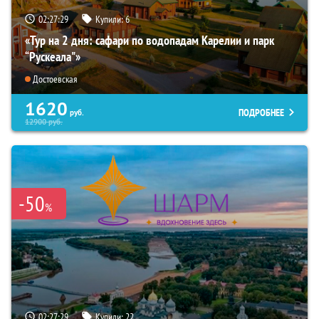
02:27:28
Купили:
6
«Тур на 2 дня: сафари по водопадам Карелии и парк
“Рускеала"»
Достоевская
1620
ПОДРОБНЕЕ
руб.
12900
руб.
-50
%
02:27:28
Купили:
22